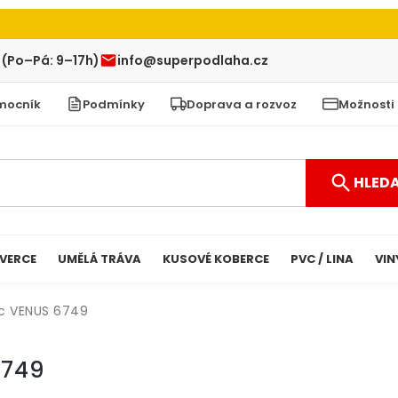
 (Po–Pá: 9–17h)
info@superpodlaha.cz
mocník
Podmínky
Doprava a rozvoz
Možnosti
HLED
VERCE
UMĚLÁ TRÁVA
KUSOVÉ KOBERCE
PVC / LINA
VIN
c VENUS 6749
6749