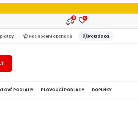
0
0
 platby
Hodnocení obchodu
Pokládka
AT
YLOVÉ PODLAHY
PLOVOUCÍ PODLAHY
DOPLŇKY