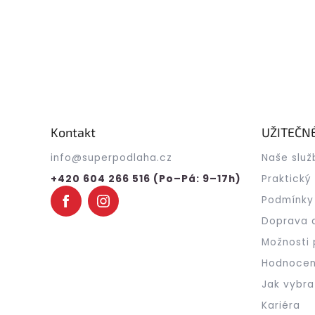
Z
á
p
a
Kontakt
UŽITEČN
t
info
@
superpodlaha.cz
Naše služ
í
+420 604 266 516 (Po–Pá: 9–17h)
Praktický
Podmínky
Doprava 
Možnosti 
Hodnocen
Jak vybra
Kariéra