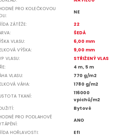
HODNÉ PRO KOLEČKOVOU
NE
DLI
:
ŘÍDA ZÁTĚŽE
:
22
ARVA
:
ŠEDÁ
ÝŠKA VLASU
:
6,00 mm
ELKOVÁ VÝŠKA
:
9,00 mm
YP VLASU
:
STŘIŽENÝ VLAS
ÍŘE
:
4 m, 5 m
ÁHA VLASU
:
770 g/m2
ELKOVÁ VÁHA
:
1780 g/m2
116000
USTOTA TKANÍ
:
vpichů/m2
OUŽITÍ
:
Bytové
HODNÉ PRO PODLAHOVÉ
ANO
YTÁPĚNÍ
:
ŘÍDA HOŘLAVOSTI
:
Efl