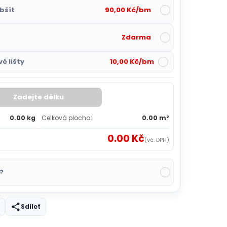
bšít
90,00 Kč/bm
Zdarma
é lišty
10,00 Kč/bm
Zadejte délku
0.00 kg
Celková plocha:
0.00 m²
0.00 Kč
(vč. DPH)
?
Sdílet