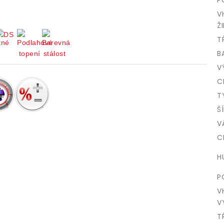
V
ŽI
T
B
V
C
T
Š
V
C
H
P
V
V
T