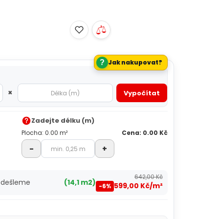
2
?
Jak nakupovat?
×
Vypočítat
Zadejte délku (m)
Plocha: 0.00 m²
Cena: 0.00 Kč
-
+
642,00 Kč
 odešleme
(14,1 m2)
599,00 Kč/m²
-6%