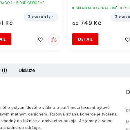
EM DO 2 - 5 DNŮ ODEŠLEME
SKLADEM DO 2 PRAC.DNŮ ODEŠL
3 varianty
3 vari
1 Kč
749 Kč
od
AIL
DETAIL
 (1)
Diskuze
D
ného polyamidového vlákna a patří mezi luxusní bytové
K
e svým matným designem. Rubová strana koberce je tvořena
 vhodný do ložnice a obývacího pokoje. Je jemný a velmi
M
 a snadno se udržuje.
P