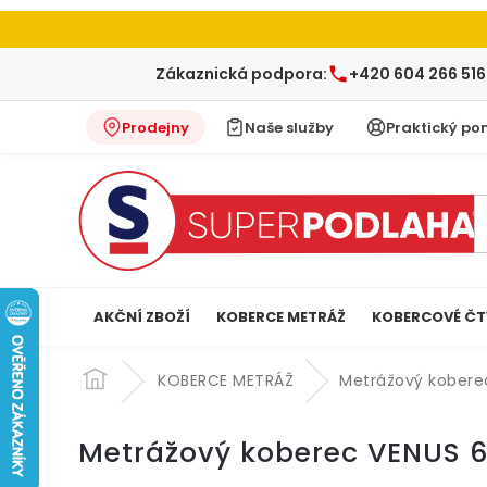
Zákaznická podpora:
+420 604 266 516
Prodejny
Naše služby
Praktický po
AKČNÍ ZBOŽÍ
KOBERCE METRÁŽ
KOBERCOVÉ ČT
Přejít
na
KOBERCE METRÁŽ
Metrážový kobere
obsah
Metrážový koberec VENUS 