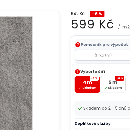
642 Kč
–6 %
599 Kč
/ m
Měrná
Pomocník pro výpočet
cena:
Vyberte šíři
-6 %
-6 %
4 m
5 m
Skladem
Skladem
Skladem do 2 - 5 dnů
Doplňkové služby