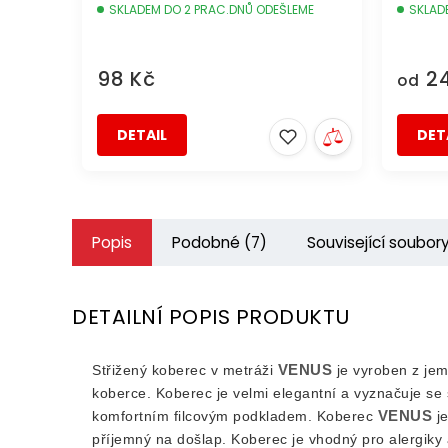
SKLADEM DO 2 PRAC.DNŮ ODEŠLEME
SKLAD
98 Kč
24
od
DETAIL
DET
Popis
Podobné (7)
Související soubory
DETAILNÍ POPIS PRODUKTU
VENUS
Střižený koberec v metráži
je vyroben z jem
koberce. Koberec je velmi elegantní a vyznačuje s
VENUS
komfortním filcovým podkladem. Koberec
je
příjemný na došlap. Koberec je vhodný pro alergiky