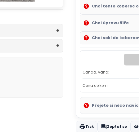
Chci tento koberec o
Chci úpravu šíře
Chci sokl do kobercov
Odhad. váha:
Cena celkem:
Přejete si něco navíc
Tisk
Zeptat se