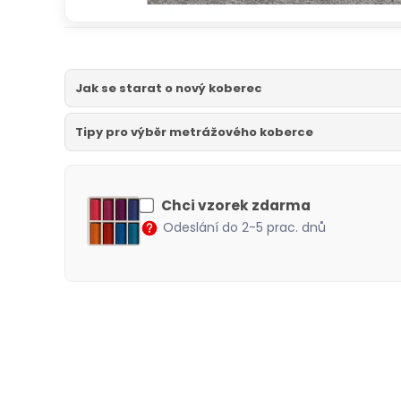
Jak se starat o nový koberec
Tipy pro výběr metrážového koberce
Chci vzorek zdarma
Odeslání do 2-5 prac. dnů