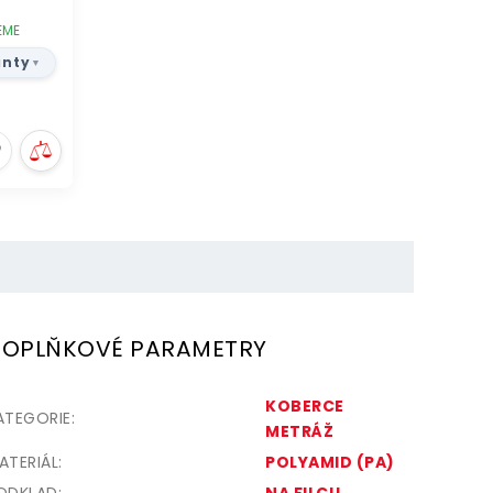
EME
anty
OPLŇKOVÉ PARAMETRY
KOBERCE
ATEGORIE
:
METRÁŽ
ATERIÁL
:
POLYAMID (PA)
ODKLAD
:
NA FILCU