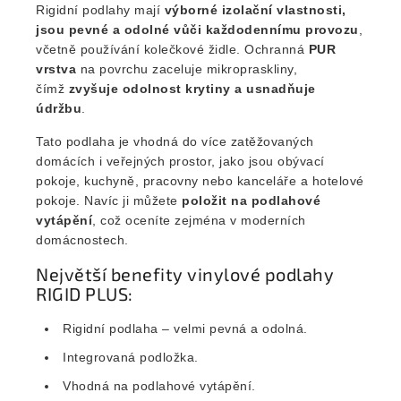
Rigidní podlahy mají
výborné izolační vlastnosti,
jsou pevné a odolné vůči každodennímu provozu
,
včetně používání kolečkové židle. Ochranná
PUR
vrstva
na povrchu zaceluje mikropraskliny,
čímž
zvyšuje odolnost krytiny a usnadňuje
údržbu
.
Tato podlaha je vhodná do více zatěžovaných
domácích i veřejných prostor, jako jsou obývací
pokoje, kuchyně, pracovny nebo kanceláře a hotelové
pokoje. Navíc ji můžete
položit na podlahové
vytápění
, což oceníte zejména v moderních
domácnostech.
Největší benefity vinylové podlahy
RIGID PLUS:
Rigidní podlaha – velmi pevná a odolná.
Integrovaná podložka.
Vhodná na podlahové vytápění.