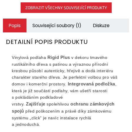
ZOBRAZIT VŠECHNY SOUVISEJÍCÍ PRODUKTY
Popis
Související soubory (1)
Diskuze
DETAILNÍ POPIS PRODUKTU
Rigid Plus
Vinylová podlaha
v dekoru tmavého
rustikálního dřeva s patinou a výraznou přírodní
kresbou působí autenticky, hřejivě a dodá interiéru
charakter starého dřeva. Je perfektní volbou pro váš
Integrovaná podložka
domov i komerční prostory.
,
která je již součástí podlahy, vám ušetří starosti
s pokládáním podkladové
Zajišťuje
ochranu zámkových
vrstvy.
spolehlivou
spojů
před poškozením a právě díky zámkovému
systému „click“ je navíc instalace rychlá
a jednoduchá.