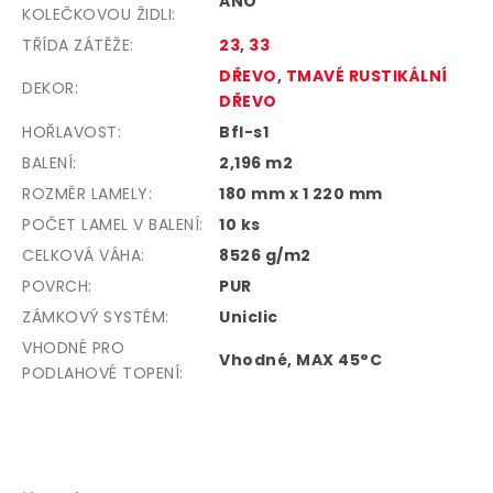
ANO
KOLEČKOVOU ŽIDLI
:
TŘÍDA ZÁTĚŽE
:
23
,
33
DŘEVO
,
TMAVÉ RUSTIKÁLNÍ
DEKOR
:
DŘEVO
HOŘLAVOST
:
Bfl-s1
BALENÍ
:
2,196 m2
ROZMĚR LAMELY
:
180 mm x 1 220 mm
POČET LAMEL V BALENÍ
:
10 ks
CELKOVÁ VÁHA
:
8526 g/m2
POVRCH
:
PUR
ZÁMKOVÝ SYSTÉM
:
Uniclic
VHODNÉ PRO
Vhodné, MAX 45°C
PODLAHOVÉ TOPENÍ
:
Z
á
p