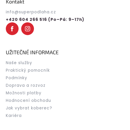
Kontakt
a
t
info
@
superpodlaha.cz
í
+420 604 266 516 (Po–Pá: 9–17h)
UŽITEČNÉ INFORMACE
Naše služby
Praktický pomocník
Podmínky
Doprava a rozvoz
Možnosti platby
Hodnocení obchodu
Jak vybrat koberec?
Kariéra