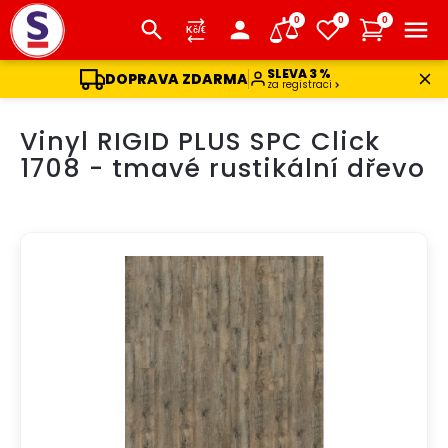
0
0
0
SLEVA 3 %
DOPRAVA ZDARMA
za registraci
Přejít
Vinyl RIGID PLUS SPC Click
na
obsah
1708 - tmavé rustikální dřevo
AKCE
DOPRAVA ZDARMA