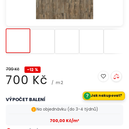
799 Kč
–12 %
700 Kč
/ m2
?
Jak nakupovat?
VÝPOČET BALENÍ
Měrná
cena:
Na objednávku (do 3-4 týdnů)
700,00 Kč/m²