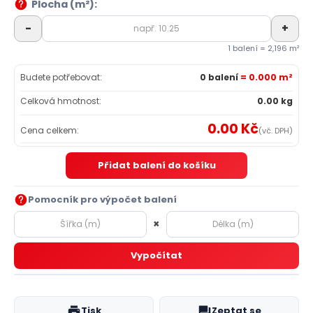
Plocha (m²):
-
+
1 balení = 2,196 m²
Budete potřebovat:
0 balení
= 0.000 m²
Celková hmotnost:
0.00 kg
0.00 Kč
Cena celkem:
(vč. DPH)
Přidat balení do košíku
Pomocník pro výpočet balení
×
Vypočítat
Tisk
Zeptat se