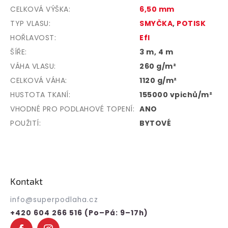
CELKOVÁ VÝŠKA
:
6,50 mm
TYP VLASU
:
SMYČKA
,
POTISK
HOŘLAVOST
:
Efl
ŠÍŘE
:
3 m, 4 m
VÁHA VLASU
:
260 g/m²
CELKOVÁ VÁHA
:
1120 g/m²
HUSTOTA TKANÍ
:
155000 vpichů/m²
VHODNÉ PRO PODLAHOVÉ TOPENÍ
:
ANO
POUŽITÍ
:
BYTOVÉ
Z
á
p
Kontakt
a
t
info
@
superpodlaha.cz
í
+420 604 266 516 (Po–Pá: 9–17h)