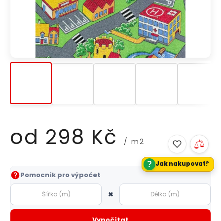
od
298 Kč
/ m2
?
Jak nakupovat?
Měrná
Pomocník pro výpočet
cena:
×
Vypočítat