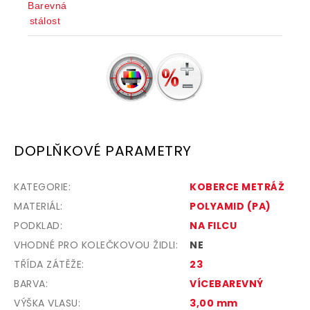
DOPLŇKOVÉ PARAMETRY
KATEGORIE
:
KOBERCE METRÁŽ
MATERIÁL
:
POLYAMID (PA)
PODKLAD
:
NA FILCU
VHODNÉ PRO KOLEČKOVOU ŽIDLI
:
NE
TŘÍDA ZÁTĚŽE
:
23
BARVA
:
VÍCEBAREVNÝ
VÝŠKA VLASU
:
3,00 mm