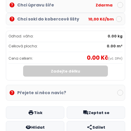
Chci úpravu šíře
Zdarma
Chci sokl do kobercové lišty
10,00 Kč/bm
Odhad. váha:
0.00 kg
Celková plocha:
0.00 m²
0.00 Kč
Cena celkem:
(vč. DPH)
Zadejte délku
Přejete si něco navíc?
Tisk
Zeptat se
Hlídat
Sdílet