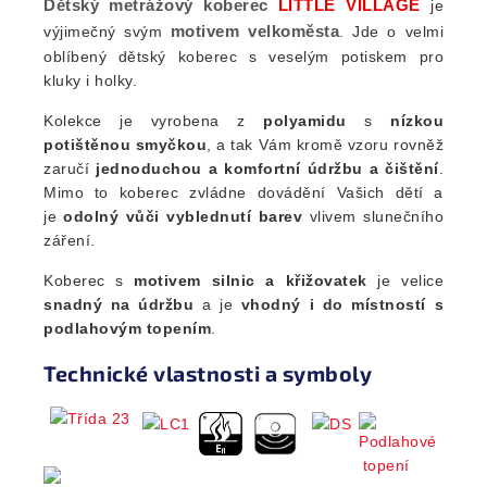
Dětský metrážový koberec
LITTLE VILLAGE
je
motivem velkoměsta
výjimečný svým
. Jde o velmi
oblíbený dětský koberec s veselým potiskem pro
kluky i holky.
Kolekce je vyrobena z
polyamidu
s
nízkou
potištěnou smyčkou
, a tak Vám kromě vzoru rovněž
zaručí
jednoduchou a komfortní údržbu a čištění
.
Mimo to koberec zvládne dovádění Vašich dětí a
je
odolný vůči vyblednutí barev
vlivem slunečního
záření.
Koberec s
motivem silnic a křižovatek
je velice
snadný na údržbu
a je
vhodný i do místností s
podlahovým topením
.
Technické vlastnosti a symboly