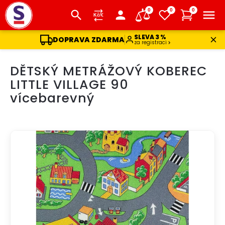
0
0
0
SLEVA 3 %
DOPRAVA ZDARMA
za registraci
Přejít
DĚTSKÝ METRÁŽOVÝ KOBEREC
na
obsah
LITTLE VILLAGE 90
vícebarevný
DOPRAVA ZDARMA