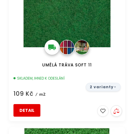
o
d
u
k
t
ů
UMĚLÁ TRÁVA SOFT 11
SKLADEM, IHNED K ODESLÁNÍ
2 varianty
109 Kč
/ m2
DETAIL
AKCE
DOPRAVA ZDARMA