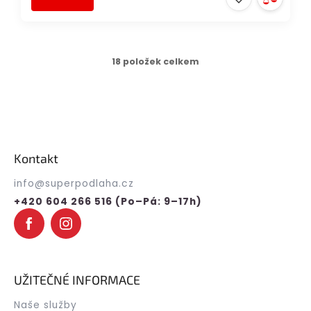
18
položek celkem
O
v
l
á
Z
d
a
á
c
p
Kontakt
í
a
p
t
info
@
superpodlaha.cz
r
í
v
+420 604 266 516 (Po–Pá: 9–17h)
k
y
v
ý
p
i
UŽITEČNÉ INFORMACE
s
u
Naše služby