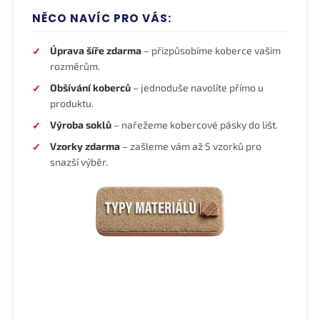
NĚCO NAVÍC PRO VÁS:
Úprava šíře zdarma
– přizpůsobíme koberce vašim
rozměrům.
Obšívání koberců
– jednoduše navolíte přímo u
produktu.
Výroba soklů
– nařežeme kobercové pásky do lišt.
Vzorky zdarma
– zašleme vám až 5 vzorků pro
snazší výběr.