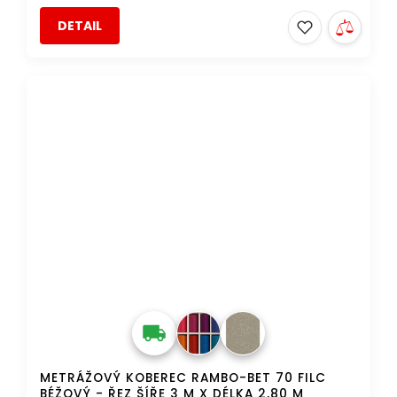
DETAIL
AKCE
DOPRAVA ZDARMA
METRÁŽOVÝ KOBEREC RAMBO-BET 70 FILC
BÉŽOVÝ - ŘEZ ŠÍŘE 3 M X DÉLKA 2,80 M