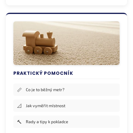
PRAKTICKÝ POMOCNÍK
📏
Co je to běžný metr?
📐
Jak vyměřit místnost
🔨
Rady a tipy k pokladce