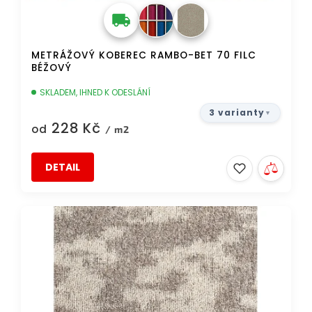
ů
METRÁŽOVÝ KOBEREC RAMBO-BET 70 FILC
BÉŽOVÝ
SKLADEM, IHNED K ODESLÁNÍ
3 varianty
228 Kč
od
/ m2
DETAIL
AKCE
DOPRAVA ZDARMA