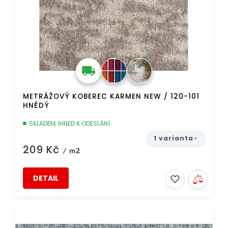
METRÁŽOVÝ KOBEREC KARMEN NEW / 120-101
HNĚDÝ
SKLADEM, IHNED K ODESLÁNÍ
1 varianta
209 Kč
/ m2
DETAIL
TIP
DOPRAVA ZDARMA