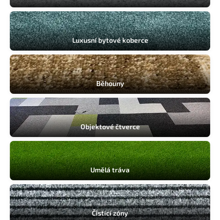
Komerční prostory
Luxusní bytové koberce
Běhouny
Objektové čtverce
Umělá tráva
Čistící zóny