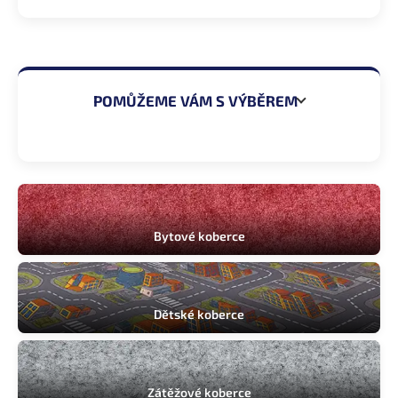
POMŮŽEME VÁM S VÝBĚREM
Ložnice
Obývací pokoj
Bytové koberce
Dětský pokoj
Pracovna
Dětské koberce
Chodba
Kancelář
Zátěžové koberce