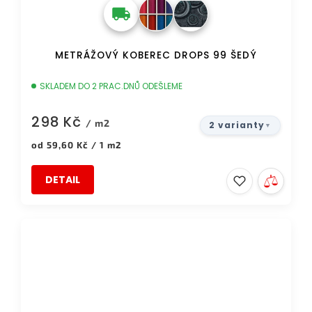
METRÁŽOVÝ KOBEREC DROPS 99 ŠEDÝ
SKLADEM DO 2 PRAC.DNŮ ODEŠLEME
298 Kč
/ m2
2 varianty
Měrná
od 59,60 Kč / 1 m2
cena:
DETAIL
TIP
DOPRAVA ZDARMA