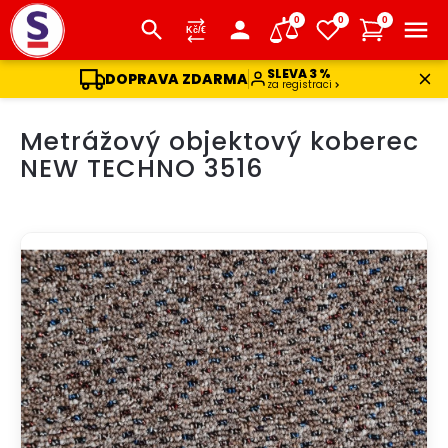
0
0
0
SLEVA 3 %
DOPRAVA ZDARMA
za registraci
Přejít
Metrážový objektový koberec
na
obsah
NEW TECHNO 3516
DOPRAVA ZDARMA