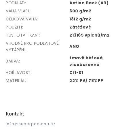
PODKLAD
:
Action Back (AB)
VÁHA VLASU
:
600 g/m2
CELKOVÁ VÁHA
:
1812 g/m2
POUŽITÍ
:
Zátěžové
HUSTOTA TKANÍ
:
213165 vpichů/m2
VHODNÉ PRO PODLAHOVÉ
ANO
VYTÁPĚNÍ
:
tmavě béžová,
BARVA
:
vícebarevná
HOŘLAVOST
:
Cfl-S1
MATERIÁL
:
22% PA/ 78%PP
Z
á
p
Kontakt
a
t
info
@
superpodlaha.cz
í