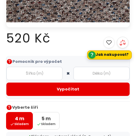
520 Kč
?
Jak nakupovat?
Měrná
Pomocník pro výpočet
cena:
×
Vypočítat
Vyberte šíři
4 m
5 m
Skladem
Skladem