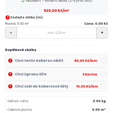
Skladem - externí sklad
(2-8 prac.dnů)
520,00 Kč/m²
Zadejte délku (m)
Plocha: 0.00 m²
Cena: 0.00 Kč
-
+
Doplňkové služby
Chci tento koberec obšít
90,00 Kč/bm
Chci úpravu šíře
Zdarma
Chci sokl do kobercové lišty
10,00 Kč/bm
Odhad. váha:
0.00 kg
Celková plocha:
0.00 m²