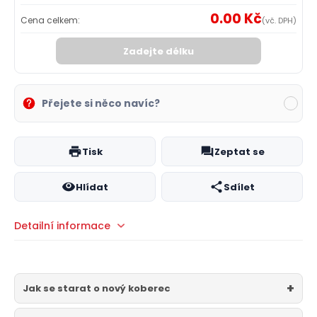
0.00 Kč
Cena celkem:
(vč. DPH)
Zadejte délku
Přejete si něco navíc?
Tisk
Zeptat se
Hlídat
Sdílet
Detailní informace
Jak se starat o nový koberec