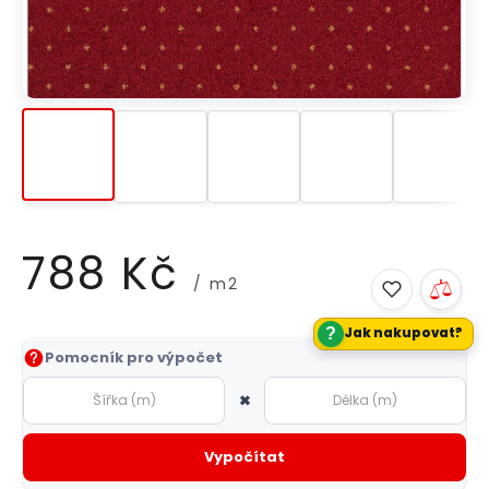
788 Kč
/ m2
?
Jak nakupovat?
Měrná
Pomocník pro výpočet
cena:
×
Vypočítat