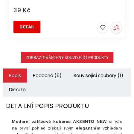
39 Kč
DETAIL
ZOBRAZIT VŠECHNY SOUVISEJÍCÍ PRODUKTY
Popis
Podobné (5)
Související soubory (1)
Diskuze
DETAILNÍ POPIS PRODUKTU
Moderní zátěžové koberce
AKZENTO NEW
si Vás
na první pohled získají svým
elegantním
vzhledem