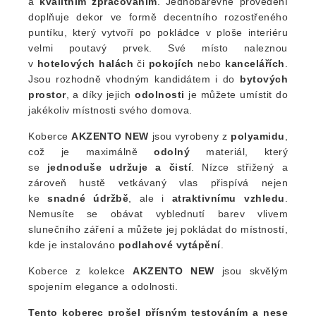
a
kvalitním zpracováním
. Jednobarevné provedení
doplňuje dekor ve formě decentního rozostřeného
puntíku, který vytvoří po pokládce v ploše interiéru
velmi poutavý prvek. Své místo naleznou
v
hotelových halách
či
pokojích
nebo
kancelářích
.
Jsou rozhodně vhodným kandidátem i do
bytových
prostor
, a díky jejich
odolnosti
je můžete umístit do
jakékoliv místnosti svého domova.
Koberce
AKZENTO NEW
jsou vyrobeny z
polyamidu
,
což je maximálně
odolný
materiál, který
se
jednoduše udržuje a čistí
. Nízce střižený a
zároveň hustě vetkávaný vlas přispívá nejen
ke
snadné údržbě
, ale i
atraktivnímu vzhledu
.
Nemusíte se obávat vyblednutí barev vlivem
slunečního záření a můžete jej pokládat do místností,
kde je instalováno
podlahové vytápění
.
Koberce z kolekce
AKZENTO NEW
jsou skvělým
spojením elegance a odolnosti.
Tento koberec prošel přísným testováním a nese