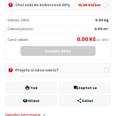
Chci sokl do kobercové lišty
10,00 Kč/bm
Odhad. váha:
0.00 kg
Celková plocha:
0.00 m²
0.00 Kč
Cena celkem:
(vč. DPH)
Zadejte délku
Přejete si něco navíc?
Tisk
Zeptat se
Hlídat
Sdílet
Detailní informace