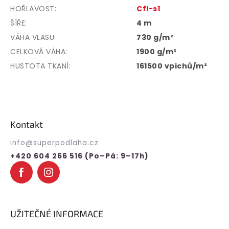
HOŘLAVOST
:
Cfl-s1
ŠÍŘE
:
4 m
VÁHA VLASU
:
730 g/m²
CELKOVÁ VÁHA
:
1900 g/m²
HUSTOTA TKANÍ
:
161500 vpichů/m²
Z
á
p
Kontakt
a
t
info
@
superpodlaha.cz
í
+420 604 266 516 (Po–Pá: 9–17h)
UŽITEČNÉ INFORMACE