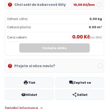
Chci sokl do kobercové lišty
10,00 Kč/bm
Odhad. váha:
0.00 kg
Celková plocha:
0.00 m²
0.00 Kč
Cena celkem:
(vč. DPH)
Zadejte délku
Přejete si něco navíc?
Tisk
Zeptat se
Hlídat
Sdílet
Detailní informace