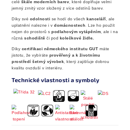
celé
škále
moderních barev
, které doplňuje velmi
jemný zrnitý vzor složený z více odstínů barev.
Díky své
odolnosti
se hodí do všech
kanceláří
, ale
uplatnění nalezne i v
domácnostech
. Lze ho použít
nejen do prostorů s
podlahovým vytápěním
, ale i na
různá
schodiště
či pod
kolečkové židle.
Díky
certifikaci německého institutu GUT
máte
jistotu, že vybíráte
prověřený a k
ž
ivotnímu
prostředí šetrný výrobek
, který zajišťuje dobrou
kvalitu ovzduší v interiéru.
Technické vlastnosti a symboly