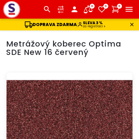
0
0
0
SLEVA 3 %
DOPRAVA ZDARMA
za registraci
Přejít
Metrážový koberec Optima
na
obsah
SDE New 16 červený
DOPRAVA ZDARMA