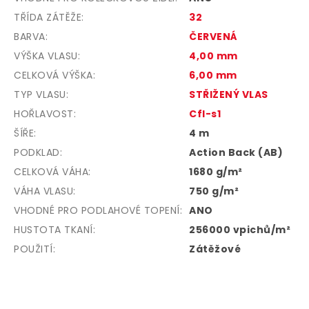
TŘÍDA ZÁTĚŽE
:
32
BARVA
:
ČERVENÁ
VÝŠKA VLASU
:
4,00 mm
CELKOVÁ VÝŠKA
:
6,00 mm
TYP VLASU
:
STŘIŽENÝ VLAS
HOŘLAVOST
:
Cfl-s1
ŠÍŘE
:
4 m
PODKLAD
:
Action Back (AB)
CELKOVÁ VÁHA
:
1680 g/m²
VÁHA VLASU
:
750 g/m²
VHODNÉ PRO PODLAHOVÉ TOPENÍ
:
ANO
HUSTOTA TKANÍ
:
256000 vpichů/m²
POUŽITÍ
:
Zátěžové
Z
á