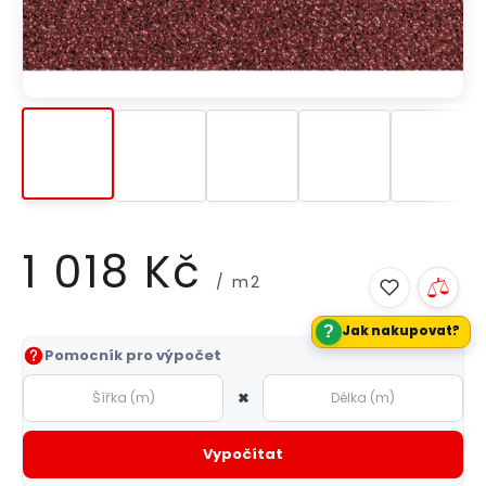
1 018 Kč
/ m2
?
Jak nakupovat?
Měrná
Pomocník pro výpočet
cena:
×
Vypočítat