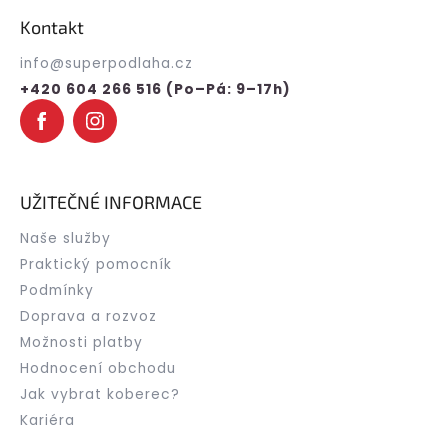
p
Kontakt
a
t
info
@
superpodlaha.cz
í
+420 604 266 516 (Po–Pá: 9–17h)
UŽITEČNÉ INFORMACE
Naše služby
Praktický pomocník
Podmínky
Doprava a rozvoz
Možnosti platby
Hodnocení obchodu
Jak vybrat koberec?
Kariéra