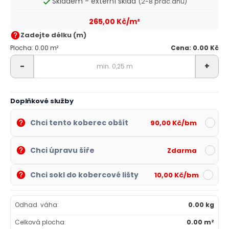
Skladem - externí sklad
(2-8 prac.dnů)
265,00 Kč/m²
Zadejte délku (m)
Plocha: 0.00 m²
Cena: 0.00 Kč
-
+
Doplňkové služby
Chci tento koberec obšít
90,00 Kč/bm
Chci úpravu šíře
Zdarma
Chci sokl do kobercové lišty
10,00 Kč/bm
Odhad. váha:
0.00 kg
Celková plocha:
0.00 m²