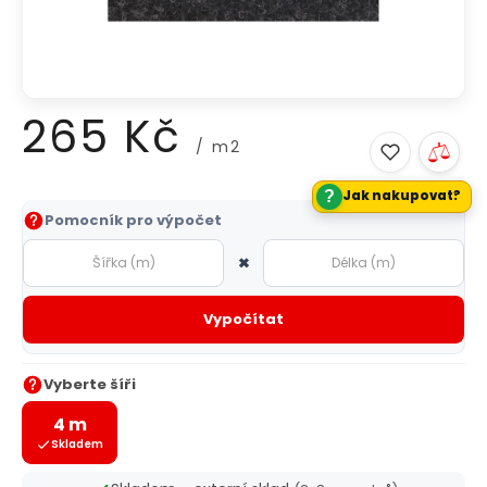
265 Kč
/ m2
?
Jak nakupovat?
Měrná
Pomocník pro výpočet
cena:
×
Vypočítat
Vyberte šíři
4 m
Skladem