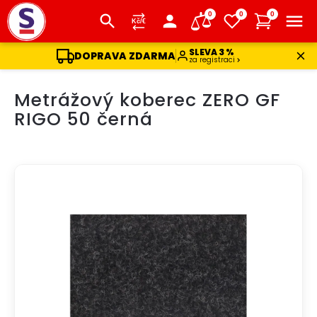
0
0
0
SLEVA 3 %
DOPRAVA ZDARMA
za registraci
Přejít
Metrážový koberec ZERO GF
na
obsah
RIGO 50 černá
DOPRAVA ZDARMA