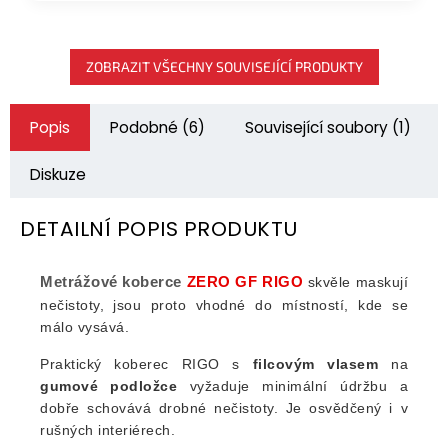
ZOBRAZIT VŠECHNY SOUVISEJÍCÍ PRODUKTY
Popis
Podobné (6)
Související soubory (1)
Diskuze
DETAILNÍ POPIS PRODUKTU
Metrážové koberce
ZERO GF RIGO
skvěle maskují
nečistoty, jsou proto vhodné do místností, kde se
málo vysává.
Praktický koberec RIGO s
filcovým vlasem
na
gumové podložce
vyžaduje minimální údržbu a
dobře schovává drobné nečistoty. Je osvědčený i v
rušných interiérech.