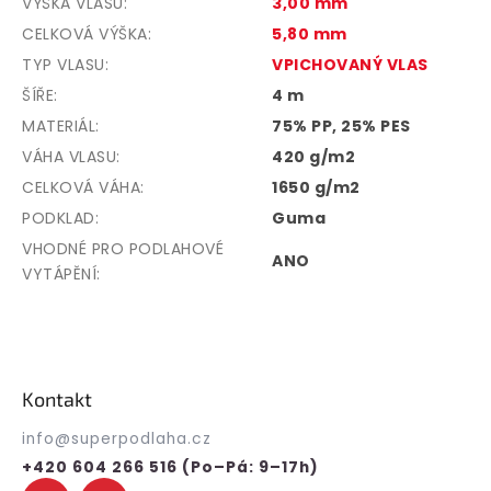
VÝŠKA VLASU
:
3,00 mm
CELKOVÁ VÝŠKA
:
5,80 mm
TYP VLASU
:
VPICHOVANÝ VLAS
ŠÍŘE
:
4 m
MATERIÁL
:
75% PP, 25% PES
VÁHA VLASU
:
420 g/m2
CELKOVÁ VÁHA
:
1650 g/m2
PODKLAD
:
Guma
VHODNÉ PRO PODLAHOVÉ
ANO
VYTÁPĚNÍ
:
Z
á
p
Kontakt
a
t
info
@
superpodlaha.cz
í
+420 604 266 516 (Po–Pá: 9–17h)