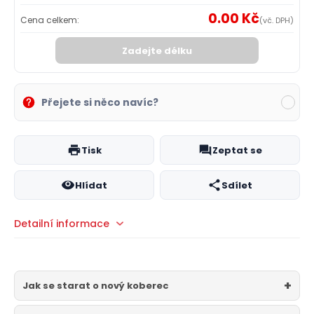
0.00 Kč
Cena celkem:
(vč. DPH)
Zadejte délku
Přejete si něco navíc?
Tisk
Zeptat se
Hlídat
Sdílet
Detailní informace
Jak se starat o nový koberec