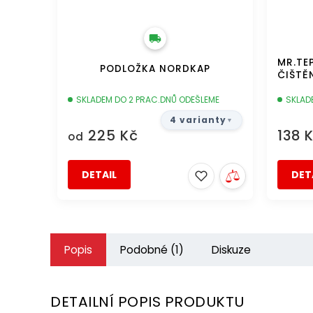
MR.TE
PODLOŽKA NORDKAP
ČIŠTĚ
SKLADEM DO 2 PRAC.DNŮ ODEŠLEME
SKLAD
4 varianty
225 Kč
138 
od
DETAIL
DET
Popis
Podobné (1)
Diskuze
DETAILNÍ POPIS PRODUKTU