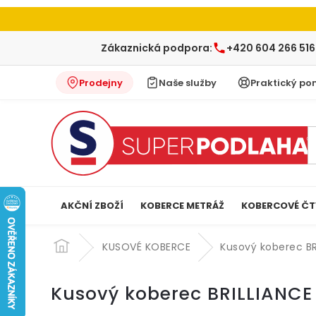
Zákaznická podpora:
+420 604 266 516
Prodejny
Naše služby
Praktický po
AKČNÍ ZBOŽÍ
KOBERCE METRÁŽ
KOBERCOVÉ ČT
Přejít
na
KUSOVÉ KOBERCE
Kusový koberec BR
obsah
Kusový koberec BRILLIANCE