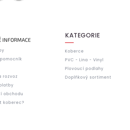
KATEGORIE
É INFORMACE
by
Koberce
 pomocník
PVC - Lina - Vinyl
Plovoucí podlahy
a rozvoz
Doplňkový sortiment
platby
í obchodu
t koberec?