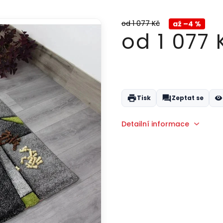
od 1 077 Kč
až –4 %
od
1 077 
Měrná
cena:
Tisk
Zeptat se
Detailní informace