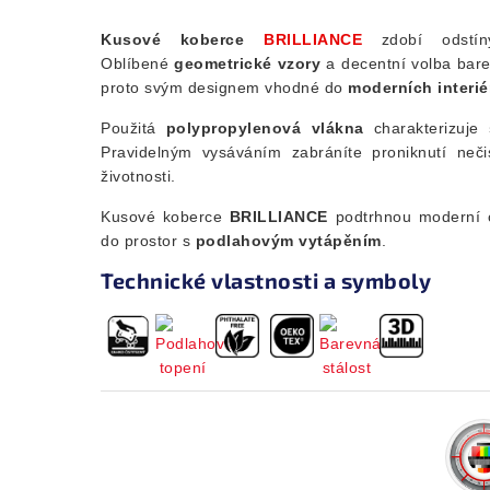
Kusové koberce
BRILLIANCE
zdobí odstín
Oblíbené
geometrické
vzory
a decentní volba bar
proto svým designem vhodné do
moderních interié
Použitá
polypropylenová vlákna
charakterizuje
Pravidelným vysáváním zabráníte proniknutí nečis
životnosti.
Kusové koberce
BRILLIANCE
podtrhnou moderní ob
do prostor s
podlahovým vytápěním
.
Technické vlastnosti a symboly