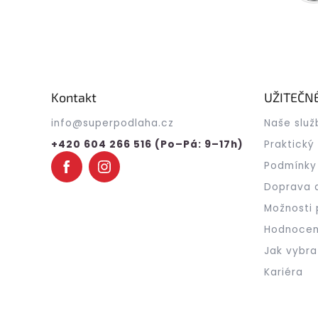
Z
á
p
a
Kontakt
UŽITEČN
t
info
@
superpodlaha.cz
Naše služ
í
+420 604 266 516 (Po–Pá: 9–17h)
Praktický
Podmínky
Doprava 
Možnosti 
Hodnocen
Jak vybra
Kariéra