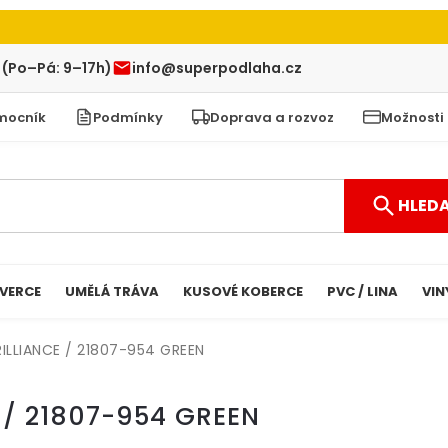
 (Po–Pá: 9–17h)
info@superpodlaha.cz
mocník
Podmínky
Doprava a rozvoz
Možnosti
HLED
VERCE
UMĚLÁ TRÁVA
KUSOVÉ KOBERCE
PVC / LINA
VIN
ILLIANCE / 21807-954 GREEN
 / 21807-954 GREEN