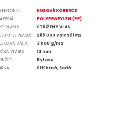
ATEGORIE
:
KUSOVÉ KOBERCE
ATERIÁL
:
POLYPROPYLEN (PP)
YP VLASU
:
STŘIŽENÝ VLAS
USTOTA VLASU:
288 000 vpichů/m2
ELKOVÁ VÁHA
:
3 000 g/m2
ÝŠKA VLASU
:
13 mm
OUŽITÍ
:
Bytové
ARVA
:
Stříbrná, šedá