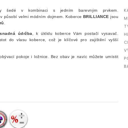
K
y šedé v kombinaci s jedním barevným prvkem.
ev působí velmi módním dojmem. Koberce
BRILLIANCE
jsou
M
rů
.
T
snadná údržba
, k úklidu koberce Vám postačí vysavač.
H
tot do vlasu koberce, což je klíčové pro zajištění vyšší
C
V
ývací pokoje i ložnice. Bez obav je navíc můžete umístit
P
B