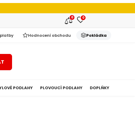
0
0
 platby
Hodnocení obchodu
Pokládka
AT
YLOVÉ PODLAHY
PLOVOUCÍ PODLAHY
DOPLŇKY