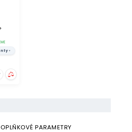
P
EME
anty
OPLŇKOVÉ PARAMETRY