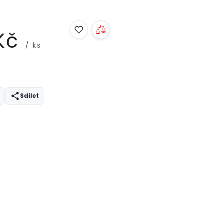
Kč
/ ks
Sdílet