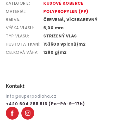
KATEGORIE
:
KUSOVÉ KOBERCE
MATERIÁL
:
POLYPROPYLEN (PP)
BARVA
:
ČERVENÁ, VÍCEBAREVNÝ
VÝŠKA VLASU
:
6,00 mm
TYP VLASU
:
STŘIŽENÝ VLAS
HUSTOTA TKANÍ
:
153600 vpichů/m2
CELKOVÁ VÁHA
:
1280 g/m2
Z
á
p
Kontakt
a
t
info
@
superpodlaha.cz
í
+420 604 266 516 (Po–Pá: 9–17h)