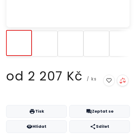
od
2 207 Kč
/ ks
Měrná
cena:
Tisk
Zeptat se
Hlídat
Sdílet