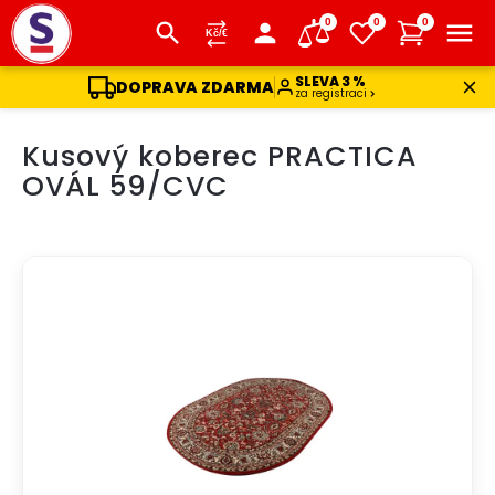
0
0
0
SLEVA 3 %
DOPRAVA ZDARMA
za registraci
Přejít
Kusový koberec PRACTICA
na
obsah
OVÁL 59/CVC
DOPRAVA ZDARMA