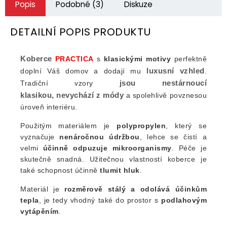
Popis
Podobné (3)
Diskuze
DETAILNÍ POPIS PRODUKTU
Koberce
PRACTICA
s
klasickými
motivy
perfektně
luxusní vzhled
doplní Váš domov a dodají mu
.
jsou nestárnoucí
Tradiční vzory
klasikou, nevychází z módy
a spolehlivě povznesou
úroveň interiéru.
Použitým materiálem je
polypropylen
, který se
vyznačuje
nenáročnou údržbou
, lehce se čistí a
velmi
účinně odpuzuje mikroorganismy
. Péče je
skutečně snadná. Užitečnou vlastností koberce je
také schopnost účinně
tlumit hluk
.
Materiál je
rozměrově stálý a odolává účinkům
tepla
, je tedy vhodný také do prostor s
podlahovým
vytápěním
.