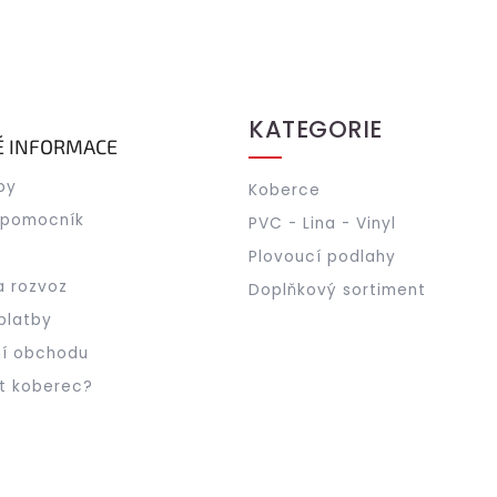
KATEGORIE
É INFORMACE
by
Koberce
 pomocník
PVC - Lina - Vinyl
Plovoucí podlahy
a rozvoz
Doplňkový sortiment
platby
í obchodu
t koberec?