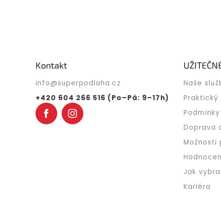
Z
á
p
a
Kontakt
UŽITEČN
t
info
@
superpodlaha.cz
Naše služ
í
+420 604 266 516 (Po–Pá: 9–17h)
Praktický
Podmínky
Doprava 
Možnosti 
Hodnocen
Jak vybra
Kariéra