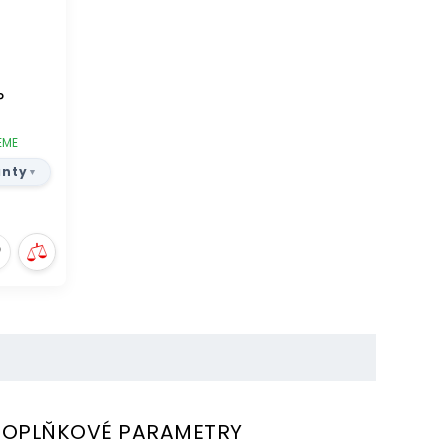
P
EME
anty
OPLŇKOVÉ PARAMETRY