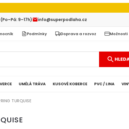
 (Po–Pá: 9–17h)
info@superpodlaha.cz
mocník
Podmínky
Doprava a rozvoz
Možnosti
HLED
VERCE
UMĚLÁ TRÁVA
KUSOVÉ KOBERCE
PVC / LINA
VIN
PRING TURQUISE
RQUISE