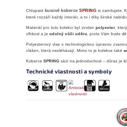
kusové koberce
SPRING
Chlupaté
si zamilujete. K
které rozzáří každý interiér, a to i díky široké nabíd
Materiál pro tuto kolekci byl zvolen
polyester
, kter
vlhkost a je
odolný vůči oděru
, proto Vám bude dě
Polyesterový vlas
s technologickou úpravou zvano
vláken, která nesléhávají.
Mimo to je kolekce také
an
Koberce
SPRING
sází na jednoduchost – důraz je 
Technické vlastnosti a symboly