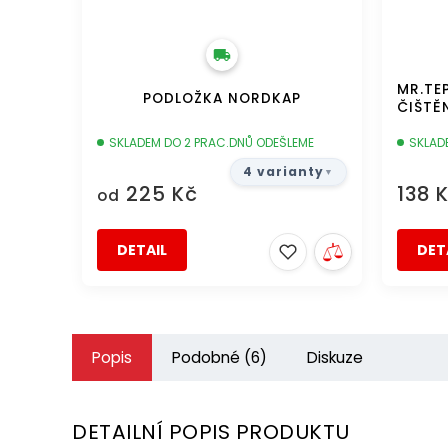
MR.TE
PODLOŽKA NORDKAP
ČIŠTĚ
SKLADEM DO 2 PRAC.DNŮ ODEŠLEME
SKLAD
4 varianty
225 Kč
138 
od
DETAIL
DET
Popis
Podobné (6)
Diskuze
DETAILNÍ POPIS PRODUKTU