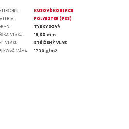
ATEGORIE
:
KUSOVÉ KOBERCE
ATERIÁL
:
POLYESTER (PES)
ARVA
:
TYRKYSOVÁ
ÝŠKA VLASU
:
16,00 mm
YP VLASU
:
STŘIŽENÝ VLAS
ELKOVÁ VÁHA
:
1700 g/m2