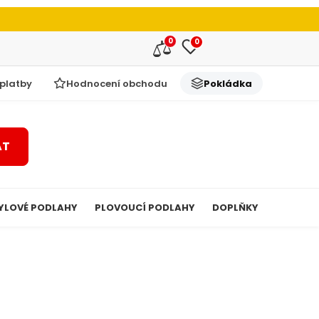
0
0
 platby
Hodnocení obchodu
Pokládka
AT
YLOVÉ PODLAHY
PLOVOUCÍ PODLAHY
DOPLŇKY