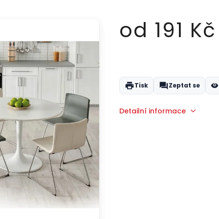
od
191 Kč
Měrná
cena:
Tisk
Zeptat se
Detailní informace