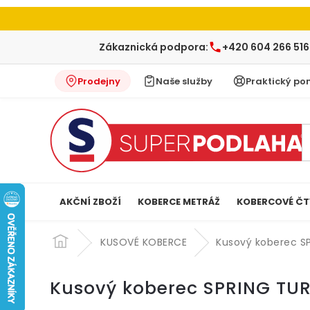
Zákaznická podpora:
+420 604 266 516
Prodejny
Naše služby
Praktický po
AKČNÍ ZBOŽÍ
KOBERCE METRÁŽ
KOBERCOVÉ ČT
Přejít
na
KUSOVÉ KOBERCE
Kusový koberec S
obsah
Kusový koberec SPRING TU