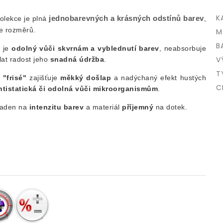
K
jednobarevných a krásných odstínů barev
olekce je plná
,
ce rozměrů.
M
B
ý je
odolný vůči skvrnám a vyblednutí barev
, neabsorbuje
V
lat radost jeho
snadná údržba
.
T
u
"frisé"
zajišťuje
měkký došlap
a nadýchaný efekt hustých
C
tistatická či odolná vůči mikroorganismům
.
kladen na
intenzitu
barev
a materiál
příjemný
na dotek.