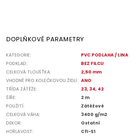
DOPLŇKOVÉ PARAMETRY
KATEGORIE
:
PVC PODLAHA / LINA
PODKLAD
:
BEZ FILCU
CELKOVÁ TLOUŠŤKA
:
2,50 mm
VHODNÉ PRO KOLEČKOVOU ŽIDLI
:
ANO
TŘÍDA ZÁTĚŽE
:
23
,
34
,
42
ŠÍŘE
:
2 m
POUŽITÍ
:
Zátěžové
CELKOVÁ VÁHA
:
3400 g/m2
DEKOR
:
Ostatní
HOŘLAVOST
:
Cfl-S1