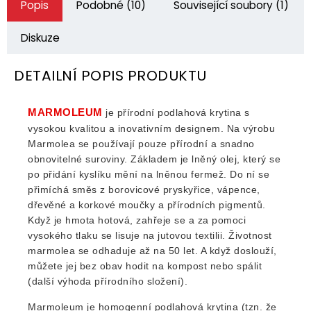
Popis
Podobné (10)
Související soubory (1)
Diskuze
DETAILNÍ POPIS PRODUKTU
MARMOLEUM
je přírodní podlahová krytina s
vysokou kvalitou a inovativním designem. Na výrobu
Marmolea se používají pouze přírodní a snadno
obnovitelné suroviny. Základem je lněný olej, který se
po přidání kyslíku mění na lněnou fermež. Do ní se
přimíchá směs z borovicové pryskyřice, vápence,
dřevěné a korkové moučky a přírodních pigmentů.
Když je hmota hotová, zahřeje se a za pomoci
vysokého tlaku se lisuje na jutovou textilii. Životnost
marmolea se odhaduje až na 50 let. A když doslouží,
můžete jej bez obav hodit na kompost nebo spálit
(další výhoda přírodního složení).
Marmoleum je homogenní podlahová krytina (tzn. že