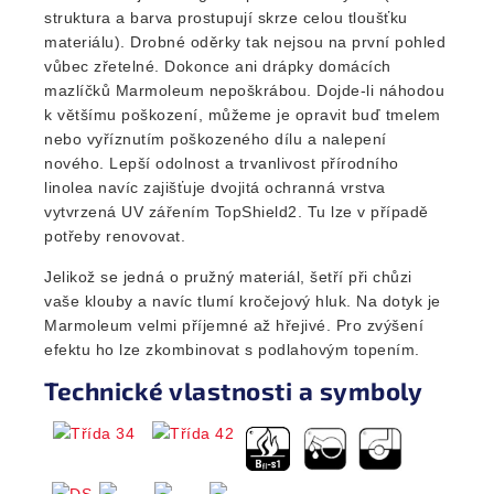
struktura a barva prostupují skrze celou tloušťku
materiálu). Drobné oděrky tak nejsou na první pohled
vůbec zřetelné. Dokonce ani drápky domácích
mazlíčků Marmoleum nepoškrábou. Dojde-li náhodou
k většímu poškození, můžeme je opravit buď tmelem
nebo vyříznutím poškozeného dílu a nalepení
nového. Lepší odolnost a trvanlivost přírodního
linolea navíc zajišťuje dvojitá ochranná vrstva
vytvrzená UV zářením TopShield2. Tu lze v případě
potřeby renovovat.
Jelikož se jedná o pružný materiál, šetří při chůzi
vaše klouby a navíc tlumí kročejový hluk. Na dotyk je
Marmoleum velmi příjemné až hřejivé. Pro zvýšení
efektu ho lze zkombinovat s podlahovým topením.
Technické vlastnosti a symboly