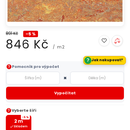
891 Kč
–5 %
846 Kč
/ m2
?
Jak nakupovat?
Měrná
Pomocník pro výpočet
cena:
×
Vypočítat
Vyberte šíři
-5 %
2 m
Skladem