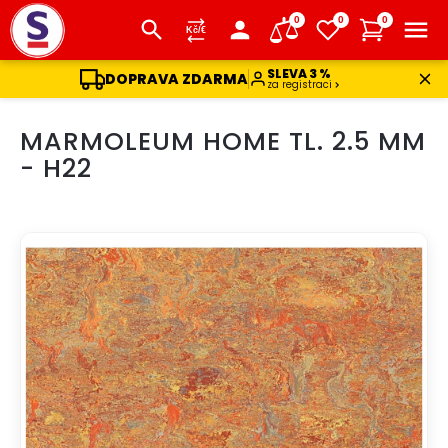
0
0
0
SLEVA 3 %
DOPRAVA ZDARMA
za registraci
Přejít
MARMOLEUM HOME TL. 2.5 MM
na
obsah
- H22
AKCE
DOPRAVA ZDARMA