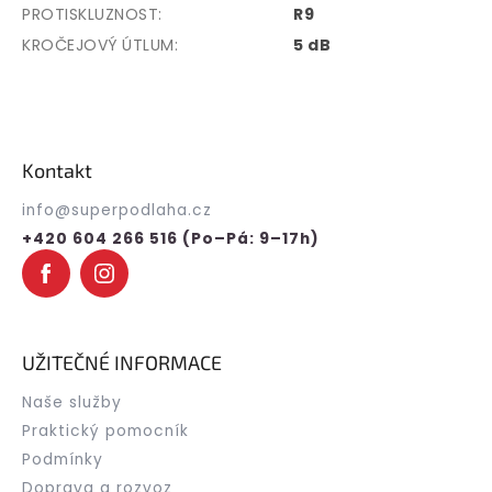
PROTISKLUZNOST
:
R9
KROČEJOVÝ ÚTLUM
:
5 dB
Z
á
p
Kontakt
a
t
info
@
superpodlaha.cz
í
+420 604 266 516 (Po–Pá: 9–17h)
UŽITEČNÉ INFORMACE
Naše služby
Praktický pomocník
Podmínky
Doprava a rozvoz