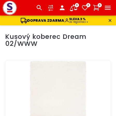
0
0
0
SLEVA 3 %
DOPRAVA ZDARMA
za registraci
Přejít
Kusový koberec Dream
na
obsah
02/WWW
DOPRAVA ZDARMA