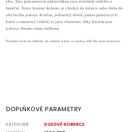
trhu. Tato polyesterová mikrovlákna jsou extrémně stabilní a
funkční. Tento luxusní koberec je vhodný do ložnice nebo třeba do
obývacího pokoje.
Kvalita, jedinečný dotek, paleta pastelových
barev a sametový vzhled, to jsou vlastnosti, díky kterým jsou
koberce Dream velmi oblíbené.
Prosíme berte na vědomí, že odstíny barev se mohou lišit dle typu monitoru.
DOPLŇKOVÉ PARAMETRY
KATEGORIE
:
KUSOVÉ KOBERCE