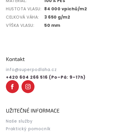
MATERIÁL:
100% PES
HUSTOTA VLASU:
84 000 vpichů/m2
CELKOVÁ VÁHA:
3 650 g/m2
VÝŠKA VLASU:
50 mm
Z
á
p
Kontakt
a
t
info
@
superpodlaha.cz
í
+420 604 266 516 (Po–Pá: 9–17h)
UŽITEČNÉ INFORMACE
Naše služby
Praktický pomocník