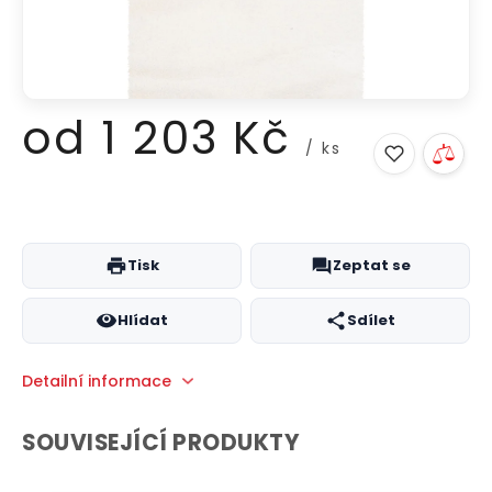
od
1 203 Kč
/ ks
Měrná
cena:
Tisk
Zeptat se
Hlídat
Sdílet
Detailní informace
SOUVISEJÍCÍ PRODUKTY