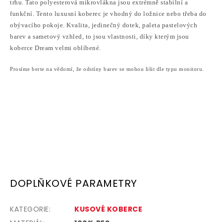
trhu. Tato polyesterová mikrovlákna jsou extrémně stabilní a
funkční. Tento luxusní koberec je vhodný do ložnice nebo třeba do
obývacího pokoje.
Kvalita, jedinečný dotek, paleta pastelových
barev a sametový vzhled, to jsou vlastnosti, díky kterým jsou
koberce Dream velmi oblíbené.
Prosíme berte na vědomí, že odstíny barev se mohou lišit dle typu monitoru.
DOPLŇKOVÉ PARAMETRY
KATEGORIE
:
KUSOVÉ KOBERCE