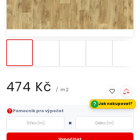
474 Kč
/ m2
?
Jak nakupovat?
Měrná
Pomocník pro výpočet
cena:
×
Vypočítat