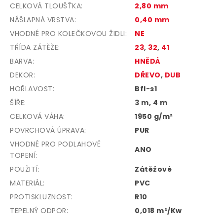
CELKOVÁ TLOUŠŤKA
:
2,80 mm
NÁŠLAPNÁ VRSTVA
:
0,40 mm
VHODNÉ PRO KOLEČKOVOU ŽIDLI
:
NE
TŘÍDA ZÁTĚŽE
:
23
,
32
,
41
BARVA
:
HNĚDÁ
DEKOR
:
DŘEVO
,
DUB
HOŘLAVOST
:
Bfl-s1
ŠÍŘE
:
3 m, 4 m
CELKOVÁ VÁHA
:
1950 g/m²
POVRCHOVÁ ÚPRAVA
:
PUR
VHODNÉ PRO PODLAHOVÉ
ANO
TOPENÍ
:
POUŽITÍ
:
Zátěžové
MATERIÁL
:
PVC
PROTISKLUZNOST
:
R10
TEPELNÝ ODPOR
:
0,018 m²/Kw