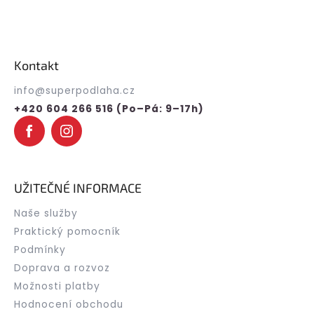
Z
á
p
Kontakt
a
t
info
@
superpodlaha.cz
í
+420 604 266 516 (Po–Pá: 9–17h)
UŽITEČNÉ INFORMACE
Naše služby
Praktický pomocník
Podmínky
Doprava a rozvoz
Možnosti platby
Hodnocení obchodu