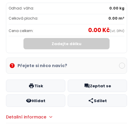
Odhad. váha:
0.00 kg
Celková plocha:
0.00 m²
0.00 Kč
Cena celkem:
(vč. DPH)
Zadejte délku
Přejete si něco navíc?
Tisk
Zeptat se
Hlídat
Sdílet
Detailní informace