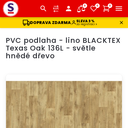
0
0
0
SLEVA 3 %
DOPRAVA ZDARMA
za registraci
Přejít
PVC podlaha - lino BLACKTEX
na
obsah
Texas Oak 136L - světle
hnědé dřevo
DOPRAVA ZDARMA