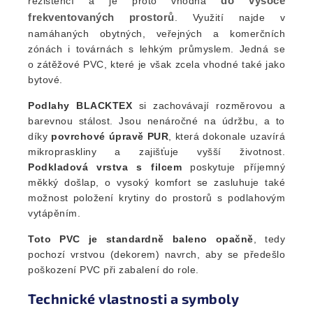
do vysoce
rezistencí a je proto vhodná
frekventovaných prostorů
. Využití najde v
namáhaných obytných, veřejných a komerčních
zónách i továrnách s lehkým průmyslem. Jedná se
o zátěžové PVC, které je však zcela vhodné také jako
bytové.
Podlahy BLACKTEX
si zachovávají rozměrovou a
barevnou stálost. Jsou nenáročné na údržbu, a to
díky
povrchové úpravě PUR
, která dokonale uzavírá
mikropraskliny a zajišťuje vyšší životnost.
Podkladová vrstva s filcem
poskytuje příjemný
měkký došlap, o vysoký komfort se zasluhuje také
možnost položení krytiny do prostorů s podlahovým
vytápěním.
Toto PVC je standardně baleno opačně
, tedy
pochozí vrstvou (dekorem) navrch, aby se předešlo
poškození PVC při zabalení do role.
Technické vlastnosti a symboly