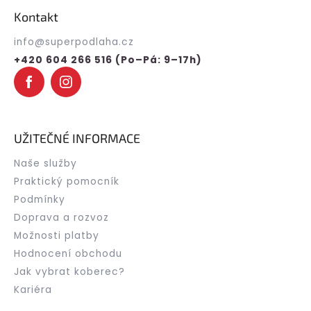
p
Kontakt
a
t
info
@
superpodlaha.cz
í
+420 604 266 516 (Po–Pá: 9–17h)
UŽITEČNÉ INFORMACE
Naše služby
Praktický pomocník
Podmínky
Doprava a rozvoz
Možnosti platby
Hodnocení obchodu
Jak vybrat koberec?
Kariéra