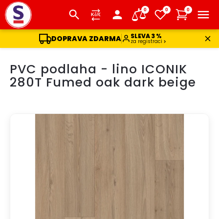
0
0
0
SLEVA 3 %
DOPRAVA ZDARMA
za registraci
Přejít
PVC podlaha - lino ICONIK
na
obsah
280T Fumed oak dark beige
DOPRAVA ZDARMA