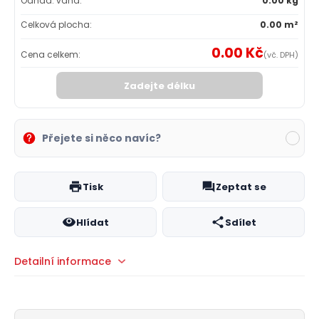
Odhad. váha:
0.00 kg
Celková plocha:
0.00 m²
0.00 Kč
Cena celkem:
(vč. DPH)
Zadejte délku
Přejete si něco navíc?
Tisk
Zeptat se
Hlídat
Sdílet
Detailní informace