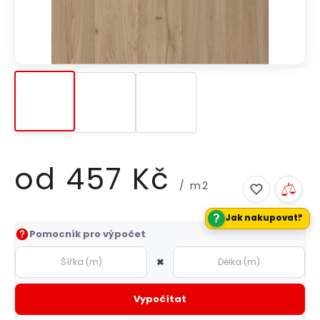
od
457 Kč
/ m2
?
Jak nakupovat?
Měrná
Pomocník pro výpočet
cena:
×
Vypočítat