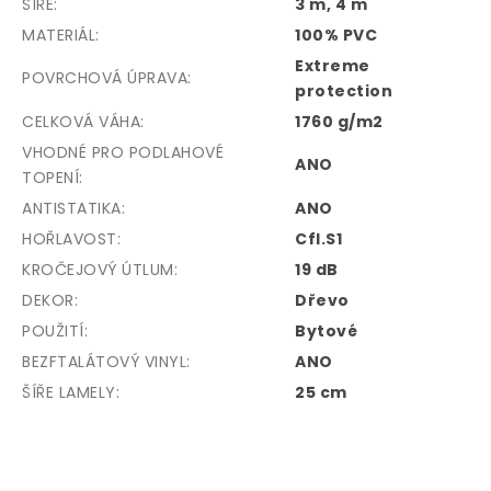
ŠÍŘE
:
3 m, 4 m
MATERIÁL
:
100% PVC
Extreme
POVRCHOVÁ ÚPRAVA
:
protection
CELKOVÁ VÁHA
:
1760 g/m2
VHODNÉ PRO PODLAHOVÉ
ANO
TOPENÍ
:
ANTISTATIKA
:
ANO
HOŘLAVOST
:
Cfl.S1
KROČEJOVÝ ÚTLUM
:
19 dB
DEKOR
:
Dřevo
POUŽITÍ
:
Bytové
BEZFTALÁTOVÝ VINYL
:
ANO
ŠÍŘE LAMELY
:
25 cm
Z
á