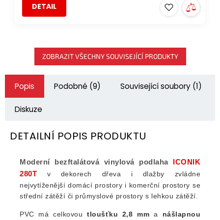
DETAIL
ZOBRAZIT VŠECHNY SOUVISEJÍCÍ PRODUKTY
Popis
Podobné (9)
Související soubory (1)
Diskuze
DETAILNÍ POPIS PRODUKTU
Moderní bezftalátová vinylová podlaha
ICONIK
280T
v dekorech dřeva i dlažby zvládne
nejvytíženější domácí prostory i komerční prostory se
střední zátěží či průmyslové prostory s lehkou zátěží.
PVC má celkovou
tloušťku 2,8 mm
a
nášlapnou