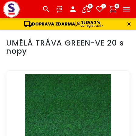
0
0
0
SLEVA 3 %
DOPRAVA ZDARMA
za registraci
Přejít
UMĚLÁ TRÁVA GREEN-VE 20 s
na
obsah
nopy
DOPRAVA ZDARMA