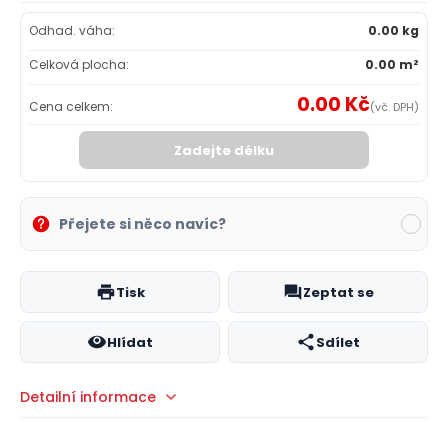
Odhad. váha:
0.00 kg
Celková plocha:
0.00 m²
0.00 Kč
Cena celkem:
(vč. DPH)
Zadejte délku
Přejete si něco navíc?
Tisk
Zeptat se
Hlídat
Sdílet
Detailní informace