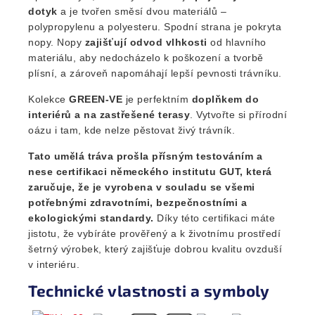
dotyk
a je tvořen směsí dvou materiálů –
polypropylenu a polyesteru. Spodní strana je pokryta
nopy. Nopy
zajišťují odvod vlhkosti
od hlavního
materiálu, aby nedocházelo k poškození a tvorbě
plísní, a zároveň napomáhají lepší pevnosti trávníku.
Kolekce
GREEN-VE
je perfektním
doplňkem do
interiérů a na zastřešené terasy
. Vytvořte si přírodní
oázu i tam, kde nelze pěstovat živý trávník.
Tato umělá tráva prošla přísným testováním a
nese certifikaci německého institutu GUT, která
zaručuje, že je vyrobena v souladu se všemi
potřebnými zdravotními, bezpečnostními a
ekologickými standardy.
Díky této certifikaci máte
jistotu, že vybíráte prověřený a k životnímu prostředí
šetrný výrobek, který zajišťuje dobrou kvalitu ovzduší
v interiéru.
Technické vlastnosti a symboly