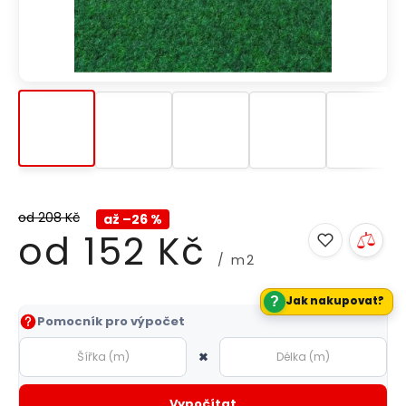
od 208 Kč
až –26 %
od
152 Kč
/ m2
?
Jak nakupovat?
Měrná
Pomocník pro výpočet
cena:
×
Vypočítat