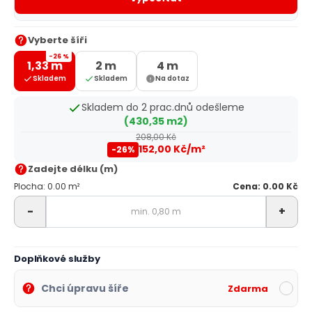
Vyberte šíři
-26 %
1,33 m
2 m
4 m
Skladem
Skladem
Na dotaz
Skladem do 2 prac.dnů odešleme
(430,35 m2)
208,00 Kč
152,00 Kč/m²
-26%
Zadejte délku (m)
Plocha: 0.00 m²
Cena: 0.00 Kč
-
+
Doplňkové služby
Chci úpravu šíře
Zdarma