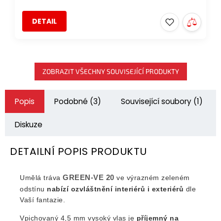
DETAIL
ZOBRAZIT VŠECHNY SOUVISEJÍCÍ PRODUKTY
Popis
Podobné (3)
Související soubory (1)
Diskuze
DETAILNÍ POPIS PRODUKTU
GREEN-VE 20
Umělá tráva
ve výrazném zeleném
odstínu
nabízí ozvláštnění interiérů i exteriérů
dle
Vaší fantazie.
Vpichovaný 4,5 mm vysoký vlas je
příjemný na