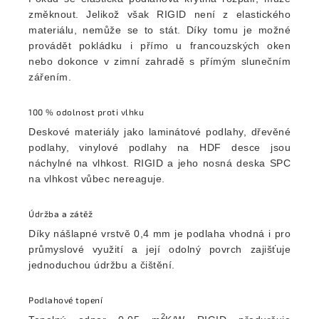
změknout. Jelikož však RIGID není z elastického
materiálu, nemůže se to stát. Díky tomu je možné
provádět pokládku i přímo u francouzských oken
nebo dokonce v zimní zahradě s přímým slunečním
zářením.
100 % odolnost proti vlhku
Deskové materiály jako laminátové podlahy, dřevěné
podlahy, vinylové podlahy na HDF desce jsou
náchylné na vlhkost. RIGID a jeho nosná deska SPC
na vlhkost vůbec nereaguje.
Údržba a zátěž
Díky nášlapné vrstvě 0,4 mm je podlaha vhodná i pro
průmyslové využití a její odolný povrch zajišťuje
jednoduchou údržbu a čištění.
Podlahové topení
2