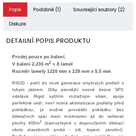
Popis
Podobné (1)
Související soubory (2)
Diskuze
DETAILNÍ POPIS PRODUKTU
Prodej pouze po balení.
2
V balení 2,235 m
= 8 lamel
Rozměr lamely 1220 mm x 229 mm x 5,5 mm
RIGID - patří do nové generace vinylových podlah s
tuhým jádrem. Díky pevnější nosné desce SPC
odolává Rigid vyšším roztažným silám, spoje
perfektně sedí, není nutná aklimatizace podlahy před
pokládkou, je možné provádět pokládku bez
diletačních spár mezi místnostmi až do velikosti
2
plochy 400m
(samozřejmě s doporučením diletací
okolo stavebních prvků - zdí, topení, zárubní).