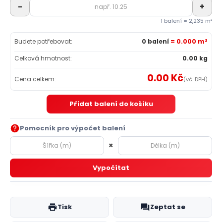
-
+
1 balení = 2,235 m²
Budete potřebovat:
0 balení
= 0.000 m²
Celková hmotnost:
0.00 kg
0.00 Kč
Cena celkem:
(vč. DPH)
Přidat balení do košíku
Pomocník pro výpočet balení
×
Vypočítat
Tisk
Zeptat se