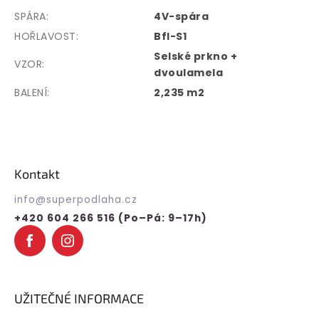
SPÁRA
:
4V-spára
HOŘLAVOST
:
Bfl-S1
Selské prkno +
VZOR
:
dvoulamela
BALENÍ
:
2,235 m2
Z
á
p
Kontakt
a
t
info
@
superpodlaha.cz
í
+420 604 266 516 (Po–Pá: 9–17h)
UŽITEČNÉ INFORMACE