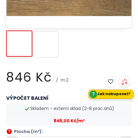
846 Kč
/ m2
?
Jak nakupovat?
VÝPOČET BALENÍ
Měrná
cena:
Skladem - externí sklad (2-8 prac.dnů)
846,00 Kč/m²
Plocha (m²):