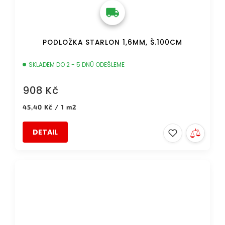
PODLOŽKA STARLON 1,6MM, Š.100CM
SKLADEM DO 2 - 5 DNŮ ODEŠLEME
908 Kč
Měrná
45,40 Kč / 1 m2
cena:
DETAIL
DOPRAVA ZDARMA