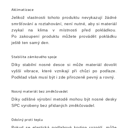
Aklimatizace
Jelikož vlastnosti tohoto produktu nevykazují žádné
smršťování a roztahování, není nutné, aby si materiál
zvykal na klima v místnosti před pokládkou.
Po zakoupení produktu můžete provádět pokládku
ještě ten samý den.
Stabilita zámkového spoje
Díky stabilní nosné desce si může materiál dovolit
vyšší vibrace, které vznikají při chůzi po podlaze.
Podklad však musí být i zde přirozeně pevný a rovný.
Nosný materiál bez změkčovadel
Díky odlišné výrobní metodě mohou být nosné desky
SPC vyrobeny bez přidaných změkčovadel.
Odolný proti teplu
Pokud se elastická podlahová krytina rozpálí, může