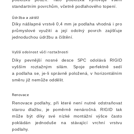
standartním povrchům, včetně podlahového topení.
Údržba a zátěž
Díky nášlapné vrstvě 0,4 mm je podlaha vhodná i pro
průmyslové využití a její odolný povrch zajišťuje
jednoduchou údržbu a čištění.
Vyšší odolnost vůči roztažnosti
Díky pevnější nosné desce SPC odolává RIGID
vyšším roztažným silám. Spoje perfektně sedí
a podlaha se, je-li správně položená, v horizontálním
směru již nemůže oddělit.
Renovace
Renovace podlahy, při které není nutné odstraňovat
starou dlažbu, je poměrně nenáročná. RIGID tak
může být díky své nízké montážní výšce často
pokládán jednoduše na stávající vrchní vrstvu
podlahy.