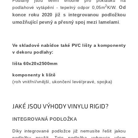
Podlahy jsou velmi vhodné pro pokládku na
2
Od
podlahové vytápění - tepelný odpor 0,05m
K/W.
konce roku 2020 již s integrovanou podložkou
umožňující pevný a přesný spoj mezi lamelami
.
Ve skladové nabídce také PVC lišty a komponenty
v dekoru podlahy:
lišta 60x20x2500mm
komponenty k liště
(roh vnitřní/vnější, ukončení levé/pravé, spojka)
JAKÉ JSOU VÝHODY VINYLU RIGID?
INTEGROVANÁ PODLOŽKA
Díky integrované podložce již nemusíte řešit jakou
podložku použít. Tato podložka vyhovuje všem