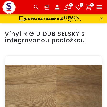
0
0
0
SLEVA 3 %
DOPRAVA ZDARMA
za registraci
Přejít
Vinyl RIGID DUB SELSKÝ s
na
obsah
integrovanou podložkou
DOPRAVA ZDARMA