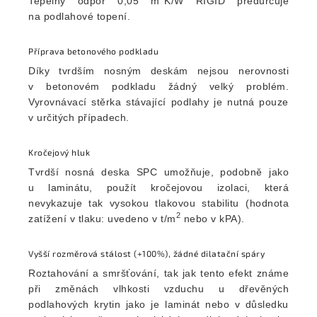
Tepelný odpor 0,05 m
K/W RIGID předurčuje
na podlahové topení.
Příprava betonového podkladu
Díky tvrdším nosným deskám nejsou nerovnosti
v betonovém podkladu žádný velký problém.
Vyrovnávací stěrka stávající podlahy je nutná pouze
v určitých případech.
Kročejový hluk
Tvrdší nosná deska SPC umožňuje, podobně jako
u laminátu, použít kročejovou izolaci, která
nevykazuje tak vysokou tlakovou stabilitu (hodnota
2
zatížení v tlaku: uvedeno v t/m
nebo v kPA).
Vyšší rozměrová stálost (+100%), žádné dilatační spáry
Roztahování a smršťování, tak jak tento efekt známe
při změnách vlhkosti vzduchu u dřevěných
podlahových krytin jako je laminát nebo v důsledku