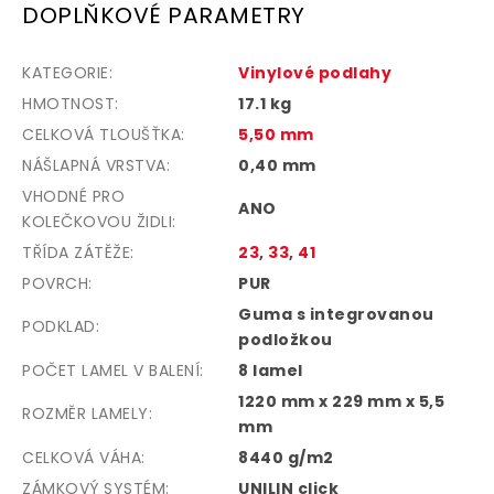
DOPLŇKOVÉ PARAMETRY
KATEGORIE
:
Vinylové podlahy
HMOTNOST
:
17.1 kg
CELKOVÁ TLOUŠŤKA
:
5,50 mm
NÁŠLAPNÁ VRSTVA
:
0,40 mm
VHODNÉ PRO
ANO
KOLEČKOVOU ŽIDLI
:
TŘÍDA ZÁTĚŽE
:
23
,
33
,
41
POVRCH
:
PUR
Guma s integrovanou
PODKLAD
:
podložkou
POČET LAMEL V BALENÍ
:
8 lamel
1220 mm x 229 mm x 5,5
ROZMĚR LAMELY
:
mm
CELKOVÁ VÁHA
:
8440 g/m2
ZÁMKOVÝ SYSTÉM
:
UNILIN click