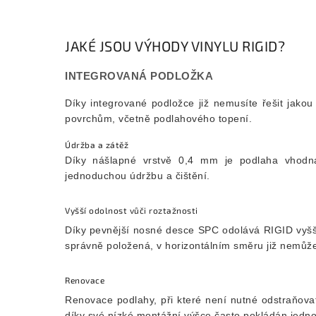
JAKÉ JSOU VÝHODY VINYLU RIGID?
INTEGROVANÁ PODLOŽKA
Díky integrované podložce již nemusíte řešit jako
povrchům, včetně podlahového topení.
Údržba a zátěž
Díky nášlapné vrstvě 0,4 mm je podlaha vhodná 
jednoduchou údržbu a čištění.
Vyšší odolnost vůči roztažnosti
Díky pevnější nosné desce SPC odolává RIGID vyšší
správně položená, v horizontálním směru již nemůže
Renovace
Renovace podlahy, při které není nutné odstraňova
díky své nízké montážní výšce často pokládán jednod