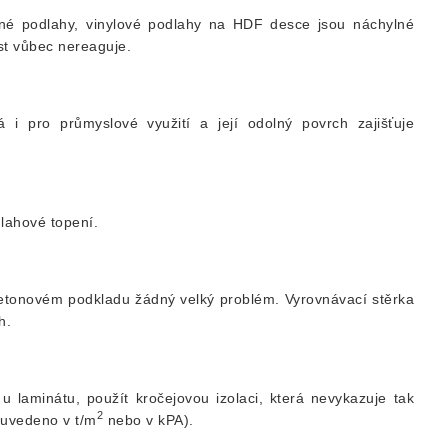
ěné podlahy, vinylové podlahy na HDF desce jsou náchylné
st vůbec nereaguje.
i pro průmyslové využití a její odolný povrch zajišťuje
lahové topení.
etonovém podkladu žádný velký problém. Vyrovnávací stěrka
h.
laminátu, použít kročejovou izolaci, která nevykazuje tak
2
: uvedeno v t/m
nebo v kPA).