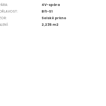
PÁRA
:
4V-spára
OŘLAVOST
:
Bfl-S1
ZOR
:
Selské prkno
ALENÍ
:
2,235 m2