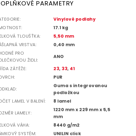
OPLŇKOVÉ PARAMETRY
ATEGORIE
:
Vinylové podlahy
MOTNOST
:
17.1 kg
ELKOVÁ TLOUŠŤKA
:
5,50 mm
ÁŠLAPNÁ VRSTVA
:
0,40 mm
HODNÉ PRO
ANO
OLEČKOVOU ŽIDLI
:
ŘÍDA ZÁTĚŽE
:
23
,
33
,
41
OVRCH
:
PUR
Guma s integrovanou
ODKLAD
:
podložkou
OČET LAMEL V BALENÍ
:
8 lamel
1220 mm x 229 mm x 5,5
OZMĚR LAMELY
:
mm
ELKOVÁ VÁHA
:
8440 g/m2
ÁMKOVÝ SYSTÉM
:
UNILIN click