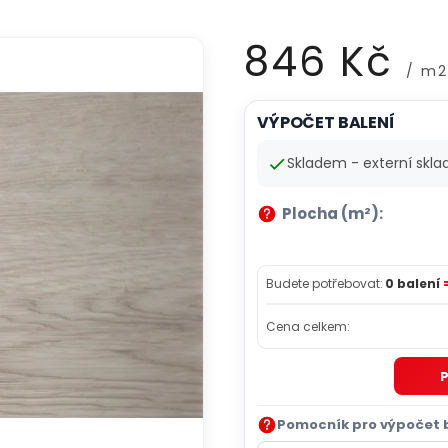
846 Kč
/ m2
VÝPOČET BALENÍ
Měrná
cena:
Skladem - externí skla
Plocha (m²):
Budete potřebovat:
0 balení
Cena celkem:
P
Pomocník pro výpočet 