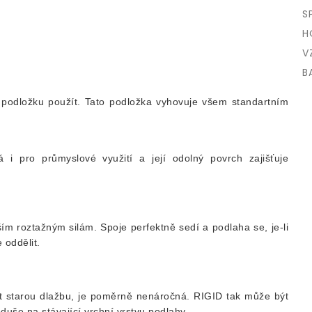
S
H
V
B
u podložku použít. Tato podložka vyhovuje všem standartním
i pro průmyslové využití a její odolný povrch zajišťuje
m roztažným silám. Spoje perfektně sedí a podlaha se, je-li
 oddělit.
t starou dlažbu, je poměrně nenáročná. RIGID tak může být
uše na stávající vrchní vrstvu podlahy.