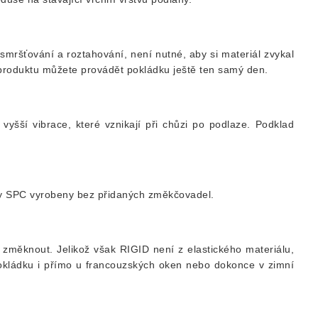
 smršťování a roztahování, není nutné, aby si materiál zvykal
 produktu můžete provádět pokládku ještě ten samý den.
 vyšší vibrace, které vznikají při chůzi po podlaze. Podklad
y SPC vyrobeny bez přidaných změkčovadel.
 změknout. Jelikož však RIGID není z elastického materiálu,
okládku i přímo u francouzských oken nebo dokonce v zimní