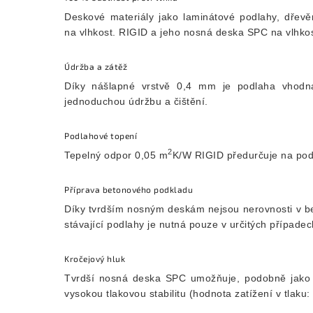
Deskové materiály jako laminátové podlahy, dřev
na vlhkost. RIGID a jeho nosná deska SPC na vlhko
Údržba a zátěž
Díky nášlapné vrstvě 0,4 mm je podlaha vhodná 
jednoduchou údržbu a čištění.
Podlahové topení
2
Tepelný odpor 0,05 m
K/W RIGID předurčuje na pod
Příprava betonového podkladu
Díky tvrdším nosným deskám nejsou nerovnosti v b
stávající podlahy je nutná pouze v určitých případec
Kročejový hluk
Tvrdší nosná deska SPC umožňuje, podobně jako u 
vysokou tlakovou stabilitu (hodnota zatížení v tlaku