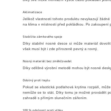
Aklimatizace
Jelikož vlastnosti tohoto produktu nevykazují žádné
na klima v místnosti před pokládkou. Po zakoupení
Stabilita zámkového spoje
Díky stabilní nosné desce si může materiál dovolit
však musí být i zde přirozeně pevný a rovný.
Nosný materiál bez změkčovadel
Díky odlišné výrobní metodě mohou být nosné desk
Odolný proti teplu
Pokud se elastická podlahová krytina rozpálí, může
nemůže se to stát. Díky tomu je možné provádět p
zahradě s přímým slunečním zářením.
100 % odolnost proti vlhku