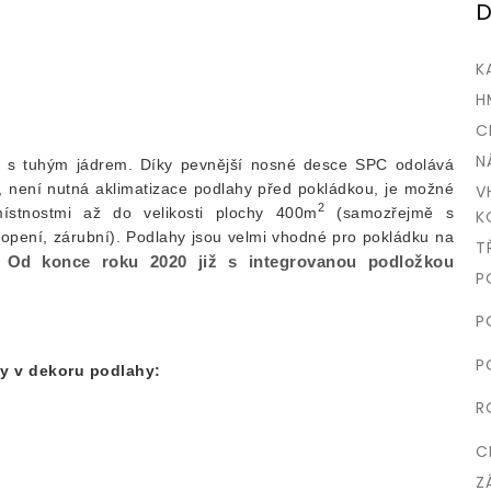
D
K
H
C
N
h s tuhým jádrem. Díky pevnější nosné desce SPC odolává
í, není nutná aklimatizace podlahy před pokládkou, je možné
V
2
ístnostmi až do velikosti plochy 400m
(samozřejmě s
K
 topení, zárubní). Podlahy jsou velmi vhodné pro pokládku na
T
Od konce roku 2020 již s integrovanou podložkou
.
P
P
P
y v dekoru podlahy:
R
C
Z