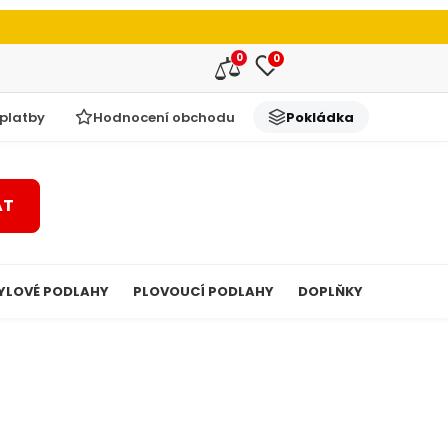
0
0
 platby
Hodnocení obchodu
Pokládka
AT
YLOVÉ PODLAHY
PLOVOUCÍ PODLAHY
DOPLŇKY