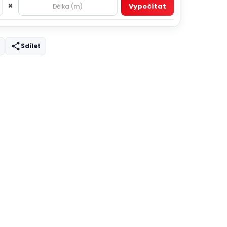
×
Vypočítat
Sdílet