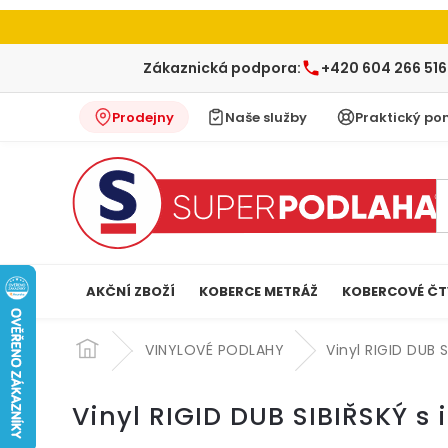
Zákaznická podpora:
+420 604 266 516
Prodejny
Naše služby
Praktický po
AKČNÍ ZBOŽÍ
KOBERCE METRÁŽ
KOBERCOVÉ ČT
Přejít
na
VINYLOVÉ PODLAHY
Vinyl RIGID DUB 
obsah
Vinyl RIGID DUB SIBIŘSKÝ s