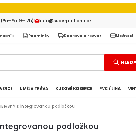
 (Po–Pá: 9–17h)
info@superpodlaha.cz
mocník
Podmínky
Doprava a rozvoz
Možnosti
HLED
VERCE
UMĚLÁ TRÁVA
KUSOVÉ KOBERCE
PVC / LINA
VIN
SIBIŘSKÝ s integrovanou podložkou
 integrovanou podložkou