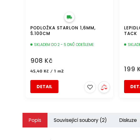
PODLOŽKA STARLON 1,6MM,
LEPID
Š.100CM
TACK
SKLADEM DO 2 - 5 DNŮ ODEŠLEME
SKLAD
908 Kč
199 
Měrná
45,40 Kč / 1 m2
cena:
DETAIL
DET
Popis
Související soubory (2)
Diskuze