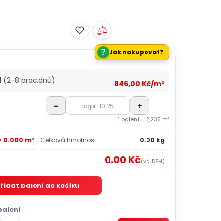
?
Jak nakupovat?
d (2-8 prac.dnů)
846,00 Kč/m²
-
+
1 balení = 2,235 m²
= 0.000 m²
Celková hmotnost:
0.00 kg
0.00 Kč
(vč. DPH)
řidat balení do košíku
balení