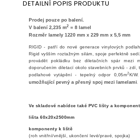
DETAILNÍ POPIS PRODUKTU
Prodej pouze po balení.
2
V balení 2,235 m
= 8 lamel
Rozměr lamely 1220 mm x 229 mm x 5,5 mm
RIGID - patří do nové generace vinylových podla
Rigid vyšším roztažným silám, spoje perfektně sed
provádět pokládku bez diletačních spár mezi m
doporučením diletací okolo stavebních prvků - zdí,
2
podlahové vytápění - tepelný odpor 0,05m
K/W
umožňující pevný a přesný spoj mezi lamelami
.
Ve skladové nabídce také PVC lišty a komponent
lišta 60x20x2500mm
komponenty k liště
(roh vnitřní/vnější, ukončení levé/pravé, spojka)