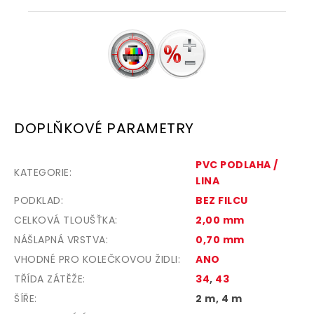
DOPLŇKOVÉ PARAMETRY
PVC PODLAHA /
KATEGORIE
:
LINA
PODKLAD
:
BEZ FILCU
CELKOVÁ TLOUŠŤKA
:
2,00 mm
NÁŠLAPNÁ VRSTVA
:
0,70 mm
VHODNÉ PRO KOLEČKOVOU ŽIDLI
:
ANO
TŘÍDA ZÁTĚŽE
:
34
,
43
ŠÍŘE
:
2 m, 4 m