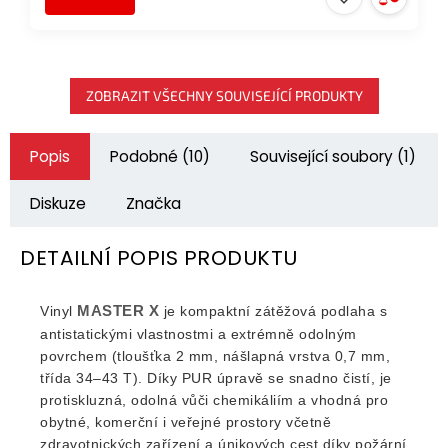
ZOBRAZIT VŠECHNY SOUVISEJÍCÍ PRODUKTY
Popis
Podobné (10)
Související soubory (1)
Diskuze
Značka
DETAILNÍ POPIS PRODUKTU
MASTER X
Vinyl
je kompaktní zátěžová podlaha s
antistatickými vlastnostmi a extrémně odolným
povrchem (tloušťka 2 mm, nášlapná vrstva 0,7 mm,
třída 34–43 T). Díky PUR úpravě se snadno čistí, je
protiskluzná, odolná vůči chemikáliím a vhodná pro
obytné, komerční i veřejné prostory včetně
zdravotnických zařízení a únikových cest díky požární