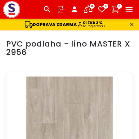
0
0
0
SLEVA 3 %
DOPRAVA ZDARMA
za registraci
Přejít
PVC podlaha - lino MASTER X
na
obsah
2956
DOPRAVA ZDARMA