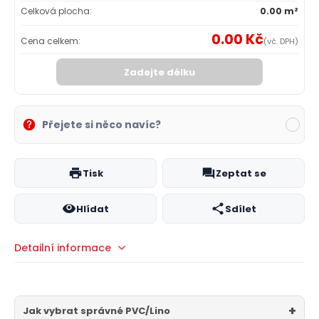
Celková plocha:
0.00 m²
0.00 Kč
Cena celkem:
(vč. DPH)
Zadejte délku
Přejete si něco navíc?
Tisk
Zeptat se
Hlídat
Sdílet
Detailní informace
Jak vybrat správné PVC/Lino