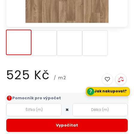
525 Kč
/ m2
?
Jak nakupovat?
Měrná
Pomocník pro výpočet
cena:
×
Vypočítat