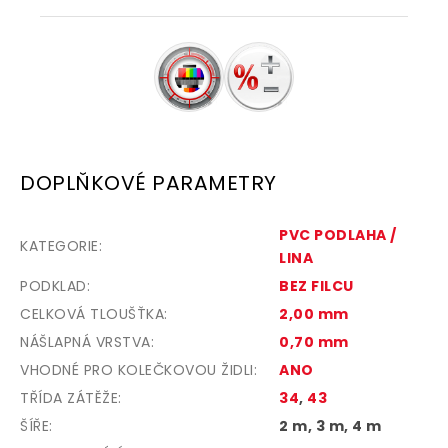
DOPLŇKOVÉ PARAMETRY
PVC PODLAHA /
KATEGORIE
:
LINA
PODKLAD
:
BEZ FILCU
CELKOVÁ TLOUŠŤKA
:
2,00 mm
NÁŠLAPNÁ VRSTVA
:
0,70 mm
VHODNÉ PRO KOLEČKOVOU ŽIDLI
:
ANO
TŘÍDA ZÁTĚŽE
:
34
,
43
ŠÍŘE
:
2 m, 3 m, 4 m