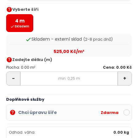
Vyberte šíři
4 m
Skladem
Skladem - externí sklad
(2-8 prac.dnů)
525,00 Kč/m²
Zadejte délku (m)
Plocha: 0.00 m²
Cena: 0.00 Kč
-
+
Doplňkové služby
Chci úpravu šíře
Zdarma
Odhad. váha:
0.00 kg