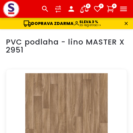
0
0
0
SLEVA 3 %
DOPRAVA ZDARMA
za registraci
Přejít
PVC podlaha - lino MASTER X
na
obsah
2951
DOPRAVA ZDARMA