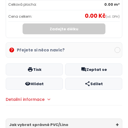
Celková plocha:
0.00 m²
0.00 Kč
Cena celkem:
(vč. DPH)
Zadejte délku
Přejete si něco navíc?
Tisk
Zeptat se
Hlídat
Sdílet
Detailní informace
Jak vybrat správné PVC/Lino