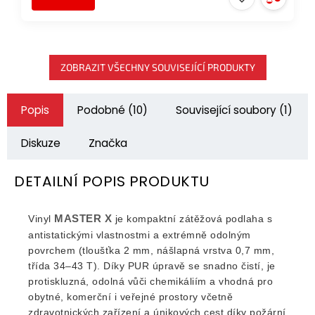
ZOBRAZIT VŠECHNY SOUVISEJÍCÍ PRODUKTY
Popis
Podobné (10)
Související soubory (1)
Diskuze
Značka
DETAILNÍ POPIS PRODUKTU
MASTER X
Vinyl
je kompaktní zátěžová podlaha s
antistatickými vlastnostmi a extrémně odolným
povrchem (tloušťka 2 mm, nášlapná vrstva 0,7 mm,
třída 34–43 T). Díky PUR úpravě se snadno čistí, je
protiskluzná, odolná vůči chemikáliím a vhodná pro
obytné, komerční i veřejné prostory včetně
zdravotnických zařízení a únikových cest díky požární