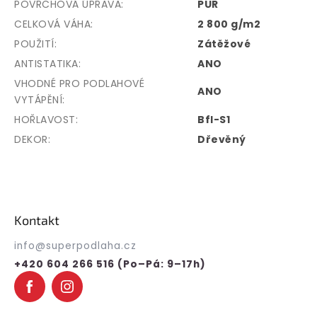
POVRCHOVÁ ÚPRAVA
:
PUR
CELKOVÁ VÁHA
:
2 800 g/m2
POUŽITÍ
:
Zátěžové
ANTISTATIKA
:
ANO
VHODNÉ PRO PODLAHOVÉ
ANO
VYTÁPĚNÍ
:
HOŘLAVOST
:
Bfl-S1
DEKOR
:
Dřevěný
Z
á
p
Kontakt
a
t
info
@
superpodlaha.cz
í
+420 604 266 516 (Po–Pá: 9–17h)