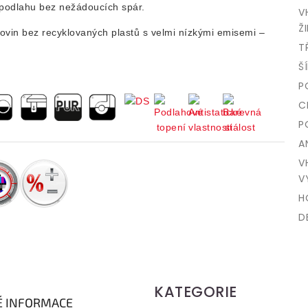
u podlahu bez nežádoucích spár.
V
ŽI
urovin bez recyklovaných plastů s velmi nízkými emisemi –
T
Š
P
C
P
A
V
V
H
D
KATEGORIE
É INFORMACE