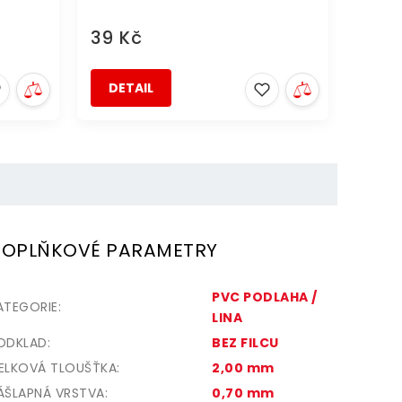
39 Kč
DETAIL
OPLŇKOVÉ PARAMETRY
PVC PODLAHA /
ATEGORIE
:
LINA
ODKLAD
:
BEZ FILCU
ELKOVÁ TLOUŠŤKA
:
2,00 mm
ÁŠLAPNÁ VRSTVA
:
0,70 mm