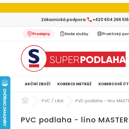
Zákaznická podpora:
+420 604 266 516
Prodejny
Naše služby
Praktický po
AKČNÍ ZBOŽÍ
KOBERCE METRÁŽ
KOBERCOVÉ ČT
Přejít
na
PVC / LINA
PVC podlaha - lino MAST
obsah
PVC podlaha - lino MASTER