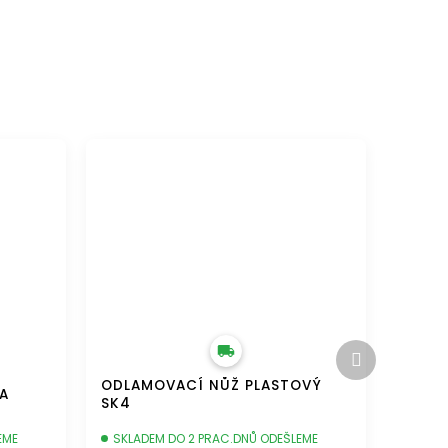
DOPRAVA ZDARMA
Další
produkt
ODLAMOVACÍ NŮŽ PLASTOVÝ
KA
SK4
EME
SKLADEM DO 2 PRAC.DNŮ ODEŠLEME