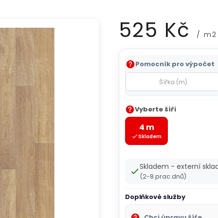
525 Kč
/ m2
Měrná
Pomocník pro výpočet
cena:
Vyberte šíři
4 m
Skladem
Skladem - externí skla
(2-8 prac.dnů)
Doplňkové služby
Chci úpravu šíře