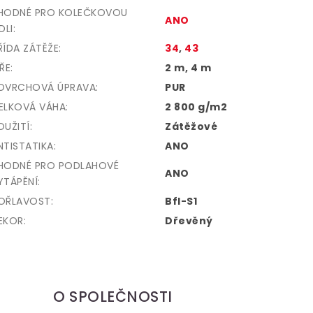
HODNÉ PRO KOLEČKOVOU
ANO
DLI
:
ŘÍDA ZÁTĚŽE
:
34
,
43
ÍŘE
:
2 m, 4 m
OVRCHOVÁ ÚPRAVA
:
PUR
ELKOVÁ VÁHA
:
2 800 g/m2
OUŽITÍ
:
Zátěžové
NTISTATIKA
:
ANO
HODNÉ PRO PODLAHOVÉ
ANO
YTÁPĚNÍ
:
OŘLAVOST
:
Bfl-S1
EKOR
:
Dřevěný
O SPOLEČNOSTI