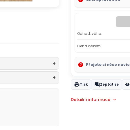
Odhad. váha:
Cena celkem:
Přejete si něco navíc
Tisk
Zeptat se
Detailní informace