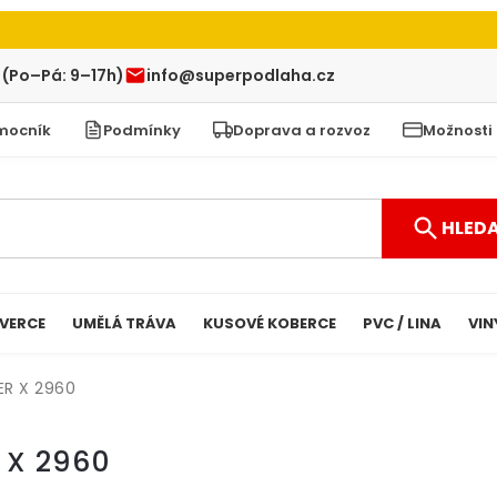
 (Po–Pá: 9–17h)
info@superpodlaha.cz
mocník
Podmínky
Doprava a rozvoz
Možnosti
HLED
VERCE
UMĚLÁ TRÁVA
KUSOVÉ KOBERCE
PVC / LINA
VIN
ER X 2960
 X 2960