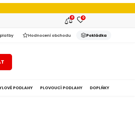
0
0
 platby
Hodnocení obchodu
Pokládka
AT
YLOVÉ PODLAHY
PLOVOUCÍ PODLAHY
DOPLŇKY