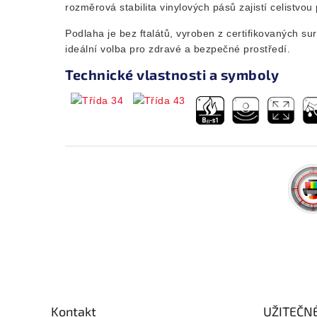
rozměrová stabilita vinylových pásů zajistí celistvo
Podlaha je bez ftalátů, vyroben z certifikovaných s
ideální volba pro zdravé a bezpečné prostředí.
Technické vlastnosti a symboly
Z
á
p
a
Kontakt
UŽITEČN