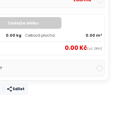
Zadejte délku
0.00 kg
Celková plocha:
0.00 m²
0.00 Kč
(vč. DPH)
?
Sdílet