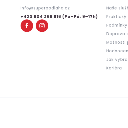
t
info
@
superpodlaha.cz
Naše služ
í
+420 604 266 516 (Po–Pá: 9–17h)
Praktický
Podmínky
Doprava 
Možnosti 
Hodnocen
Jak vybra
Kariéra