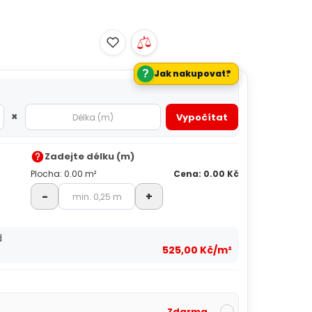
?
Jak nakupovat?
×
Vypočítat
Zadejte délku (m)
Plocha: 0.00 m²
Cena: 0.00 Kč
-
+
d
525,00 Kč/m²
Zdarma