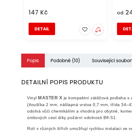
147 Kč
24
od
DETAIL
DET
Popis
Podobné (10)
Související soubor
DETAILNÍ POPIS PRODUKTU
MASTER X
Vinyl
je kompaktní zátěžová podlaha s 
(tloušťka 2 mm, nášlapná vrstva 0,7 mm, třída 34–43
odolná vůči chemikáliím a vhodná pro obytné, komerč
únikových cest díky požární odolnosti Bfl-S1.
Rolí v různých šířích umožňují rychlou instalaci ve