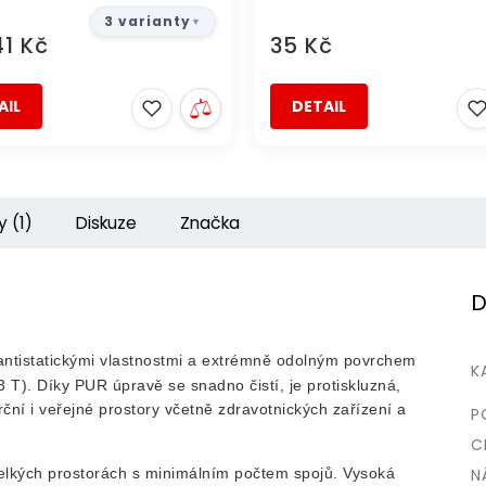
3 varianty
1 Kč
35 Kč
AIL
DETAIL
y (1)
Diskuze
Značka
D
antistatickými vlastnostmi a extrémně odolným povrchem
K
 T). Díky PUR úpravě se snadno čistí, je protiskluzná,
ní i veřejné prostory včetně zdravotnických zařízení a
P
C
 velkých prostorách s minimálním počtem spojů. Vysoká
N