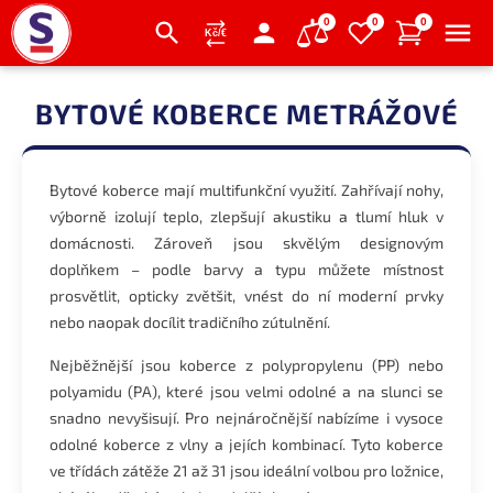
0
0
0
Přejít
na
BYTOVÉ KOBERCE METRÁŽOVÉ
obsah
Bytové koberce mají multifunkční využití. Zahřívají nohy,
výborně izolují teplo, zlepšují akustiku a tlumí hluk v
domácnosti. Zároveň jsou skvělým designovým
doplňkem – podle barvy a typu můžete místnost
prosvětlit, opticky zvětšit, vnést do ní moderní prvky
nebo naopak docílit tradičního zútulnění.
Nejběžnější jsou koberce z polypropylenu (PP) nebo
polyamidu (PA), které jsou velmi odolné a na slunci se
snadno nevyšisují. Pro nejnáročnější nabízíme i vysoce
odolné koberce z vlny a jejích kombinací. Tyto koberce
ve třídách zátěže 21 až 31 jsou ideální volbou pro ložnice,