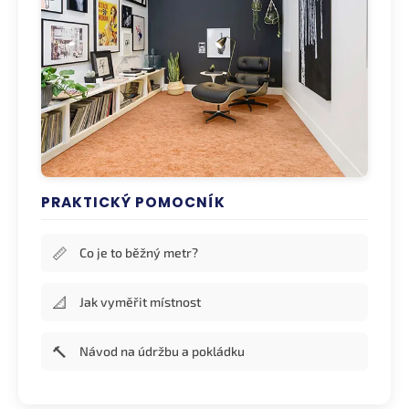
PRAKTICKÝ POMOCNÍK
📏
Co je to běžný metr?
📐
Jak vyměřit místnost
🔨
Návod na údržbu a pokládku