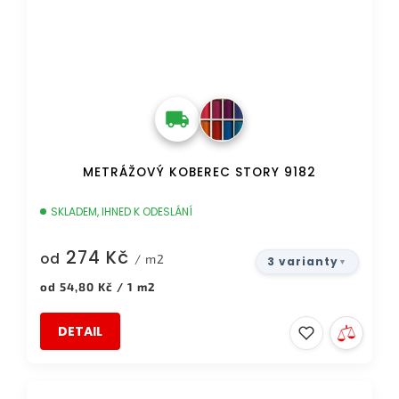
METRÁŽOVÝ KOBEREC STORY 9182
SKLADEM, IHNED K ODESLÁNÍ
274 Kč
od
/ m2
3 varianty
Měrná
od 54,80 Kč / 1 m2
cena:
DETAIL