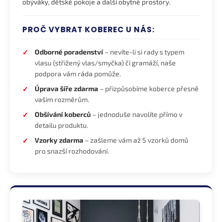
obýváky, dětské pokoje a další obytné prostory.
PROČ VYBRAT KOBEREC U NÁS:
Odborné poradenství
– nevíte-li si rady s typem
vlasu (střižený vlas/smyčka) či gramáží, naše
podpora vám ráda pomůže.
Úprava šíře zdarma
– přizpůsobíme koberce přesně
vašim rozměrům.
Obšívání koberců
– jednoduše navolíte přímo v
detailu produktu.
Vzorky zdarma
– zašleme vám až 5 vzorků domů
pro snazší rozhodování.