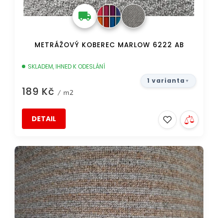
ů
METRÁŽOVÝ KOBEREC MARLOW 6222 AB
SKLADEM, IHNED K ODESLÁNÍ
1 varianta
189 Kč
/ m2
DETAIL
AKCE