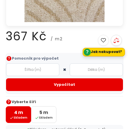
367 Kč
/ m2
?
Jak nakupovat?
Měrná
Pomocník pro výpočet
cena:
×
Vypočítat
Vyberte šíři
4 m
5 m
Skladem
Skladem