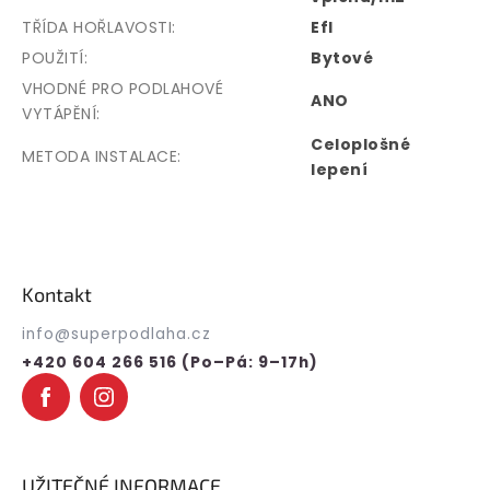
TŘÍDA HOŘLAVOSTI
:
Efl
POUŽITÍ
:
Bytové
VHODNÉ PRO PODLAHOVÉ
ANO
VYTÁPĚNÍ
:
Celoplošné
METODA INSTALACE
:
lepení
Z
á
p
Kontakt
a
t
info
@
superpodlaha.cz
í
+420 604 266 516 (Po–Pá: 9–17h)
UŽITEČNÉ INFORMACE