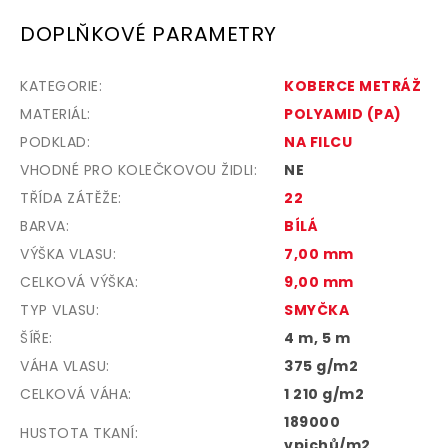
DOPLŇKOVÉ PARAMETRY
KATEGORIE
:
KOBERCE METRÁŽ
MATERIÁL
:
POLYAMID (PA)
PODKLAD
:
NA FILCU
VHODNÉ PRO KOLEČKOVOU ŽIDLI
:
NE
TŘÍDA ZÁTĚŽE
:
22
BARVA
:
BÍLÁ
VÝŠKA VLASU
:
7,00 mm
CELKOVÁ VÝŠKA
:
9,00 mm
TYP VLASU
:
SMYČKA
ŠÍŘE
:
4 m, 5 m
VÁHA VLASU
:
375 g/m2
CELKOVÁ VÁHA
:
1 210 g/m2
189000
HUSTOTA TKANÍ
:
vpichů/m2