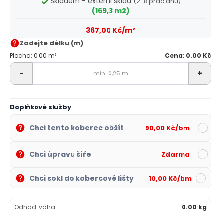
Skladem - externí sklad
(2-8 prac.dnů)
(169,3 m2)
367,00 Kč/m²
Zadejte délku (m)
Plocha: 0.00 m²
Cena: 0.00 Kč
-
+
Doplňkové služby
Chci tento koberec obšít
90,00 Kč/bm
Chci úpravu šíře
Zdarma
Chci sokl do kobercové lišty
10,00 Kč/bm
Odhad. váha:
0.00 kg