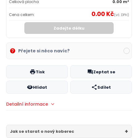
Celková plocha:
0.00 m²
0.00 Kč
Cena celkem:
(vč. DPH)
Zadejte délku
Přejete si něco navíc?
Tisk
Zeptat se
Hlídat
Sdílet
Detailní informace
Jak se starat o nový koberec