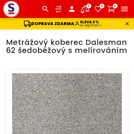
0
0
0
SLEVA 3 %
DOPRAVA ZDARMA
za registraci
Přejít
Metrážový koberec Dalesman
na
obsah
62 šedobéžový s melírováním
DOPRAVA ZDARMA