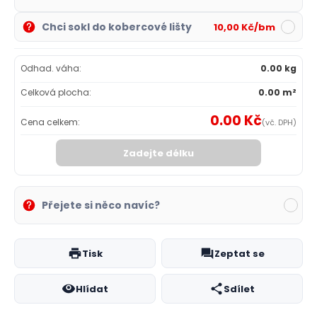
Chci sokl do kobercové lišty
10,00 Kč/bm
Odhad. váha:
0.00 kg
Celková plocha:
0.00 m²
0.00 Kč
Cena celkem:
(vč. DPH)
Zadejte délku
Přejete si něco navíc?
Tisk
Zeptat se
Hlídat
Sdílet