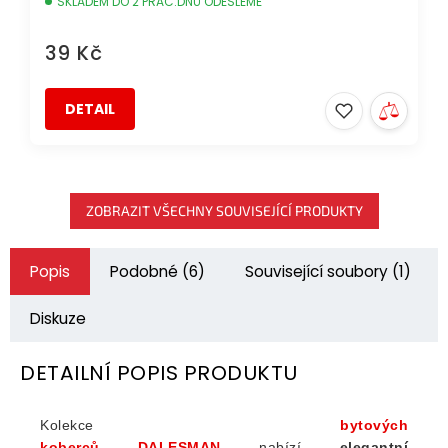
SKLADEM DO 2 PRAC.DNŮ ODEŠLEME
39 Kč
DETAIL
ZOBRAZIT VŠECHNY SOUVISEJÍCÍ PRODUKTY
Popis
Podobné (6)
Související soubory (1)
Diskuze
DETAILNÍ POPIS PRODUKTU
Kolekce
bytových
koberců
DALESMAN
nabízí
elegantní