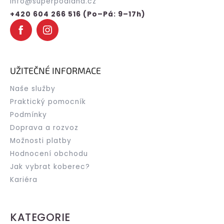
info
@
superpodlaha.cz
í
+420 604 266 516 (Po–Pá: 9–17h)
UŽITEČNÉ INFORMACE
Naše služby
Praktický pomocník
Podmínky
Doprava a rozvoz
Možnosti platby
Hodnocení obchodu
Jak vybrat koberec?
Kariéra
KATEGORIE