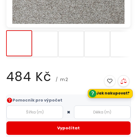
484 Kč
/ m2
?
Jak nakupovat?
Měrná
Pomocník pro výpočet
cena:
×
Vypočítat