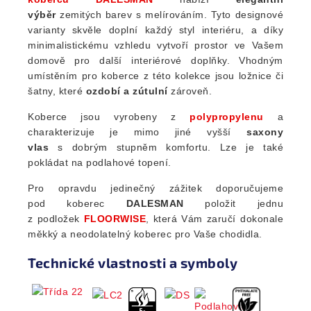
výběr
zemitých barev s melírováním. Tyto designové
varianty skvěle doplní každý styl interiéru, a díky
minimalistickému vzhledu vytvoří prostor ve Vašem
domově pro další interiérové doplňky. Vhodným
umístěním pro koberce z této kolekce jsou ložnice či
šatny, které
ozdobí a zútulní
zároveň.
Koberce jsou vyrobeny z
polypropylenu
a
charakterizuje je mimo jiné vyšší
saxony
vlas
s dobrým stupněm komfortu. Lze je také
pokládat na podlahové topení.
Pro opravdu jedinečný zážitek doporučujeme
pod koberec
DALESMAN
položit jednu
z podložek
FLOORWISE
, která Vám zaručí dokonale
měkký a neodolatelný koberec pro Vaše chodidla.
Technické vlastnosti a symboly