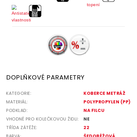
DOPLŇKOVÉ PARAMETRY
KATEGORIE
:
KOBERCE METRÁŽ
MATERIÁL
:
POLYPROPYLEN (PP)
PODKLAD
:
NA FILCU
VHODNÉ PRO KOLEČKOVOU ŽIDLI
:
NE
TŘÍDA ZÁTĚŽE
:
22
BARVA
:
ŠEDOBÉŽOVÁ