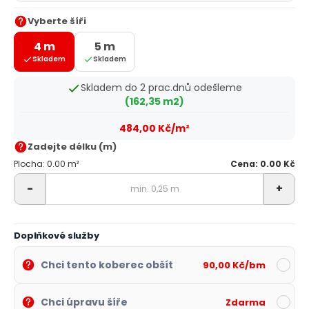
Vyberte šíři
4 m
5 m
Skladem
Skladem
Skladem do 2 prac.dnů odešleme
(162,35 m2)
484,00 Kč/m²
Zadejte délku (m)
Plocha: 0.00 m²
Cena: 0.00 Kč
-
+
Doplňkové služby
Chci tento koberec obšít
90,00 Kč/bm
Chci úpravu šíře
Zdarma