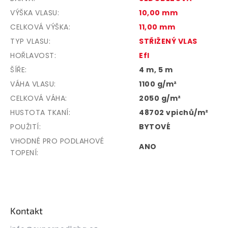
VÝŠKA VLASU
:
10,00 mm
CELKOVÁ VÝŠKA
:
11,00 mm
TYP VLASU
:
STŘIŽENÝ VLAS
HOŘLAVOST
:
Efl
ŠÍŘE
:
4 m, 5 m
VÁHA VLASU
:
1100 g/m²
CELKOVÁ VÁHA
:
2050 g/m²
HUSTOTA TKANÍ
:
48702 vpichů/m²
POUŽITÍ
:
BYTOVÉ
VHODNÉ PRO PODLAHOVÉ
ANO
TOPENÍ
:
Z
á
p
Kontakt
a
t