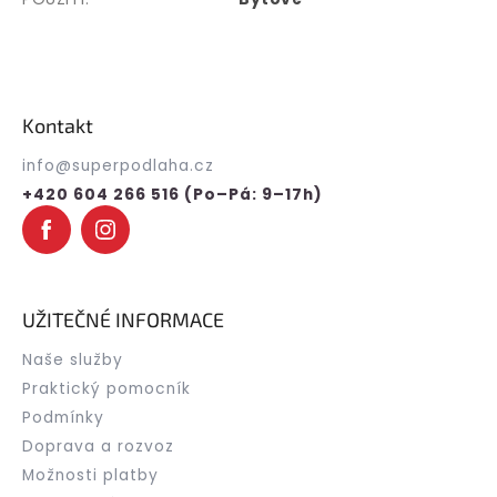
Z
á
p
Kontakt
a
t
info
@
superpodlaha.cz
í
+420 604 266 516 (Po–Pá: 9–17h)
UŽITEČNÉ INFORMACE
Naše služby
Praktický pomocník
Podmínky
Doprava a rozvoz
Možnosti platby