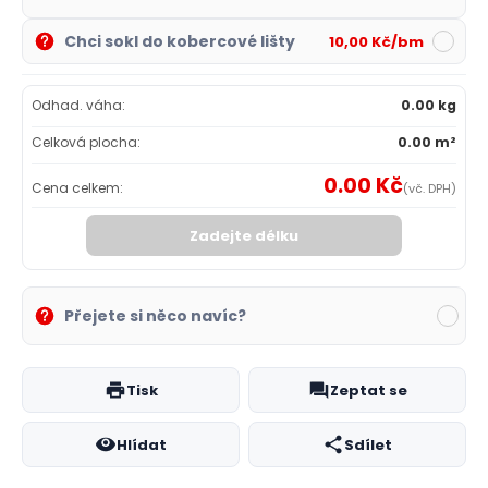
Chci sokl do kobercové lišty
10,00 Kč/bm
Odhad. váha:
0.00 kg
Celková plocha:
0.00 m²
0.00 Kč
Cena celkem:
(vč. DPH)
Zadejte délku
Přejete si něco navíc?
Tisk
Zeptat se
Hlídat
Sdílet