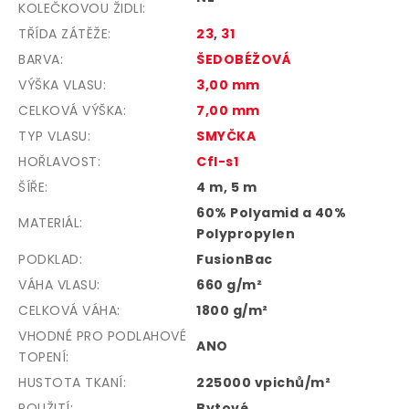
KOLEČKOVOU ŽIDLI
:
TŘÍDA ZÁTĚŽE
:
23
,
31
BARVA
:
ŠEDOBÉŽOVÁ
VÝŠKA VLASU
:
3,00 mm
CELKOVÁ VÝŠKA
:
7,00 mm
TYP VLASU
:
SMYČKA
HOŘLAVOST
:
Cfl-s1
ŠÍŘE
:
4 m, 5 m
60% Polyamid a 40%
MATERIÁL
:
Polypropylen
PODKLAD
:
FusionBac
VÁHA VLASU
:
660 g/m²
CELKOVÁ VÁHA
:
1800 g/m²
VHODNÉ PRO PODLAHOVÉ
ANO
TOPENÍ
:
HUSTOTA TKANÍ
:
225000 vpichů/m²
POUŽITÍ
:
Bytové