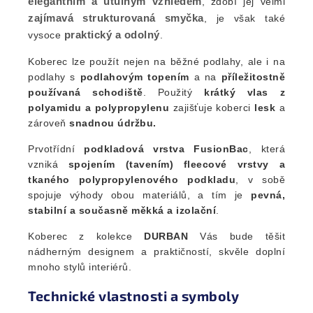
elegantním a útulným vzhledem
, zdobí jej velmi
zajímavá strukturovaná smyčka
, je však také
praktický a odolný
vysoce
.
Koberec lze použít nejen na běžné podlahy, ale i na
podlahy s
podlahovým topením
a na
příležitostně
používaná schodiště
. Použitý
krátký vlas z
polyamidu a polypropylenu
zajišťuje koberci
lesk
a
zároveň
snadnou údržbu.
Prvotřídní
podkladová vrstva FusionBac
, která
vzniká
spojením (tavením) fleecové vrstvy a
tkaného polypropylenového podkladu
, v sobě
spojuje výhody obou materiálů, a tím je
pevná,
stabilní a současně měkká a izolační
.
Koberec z kolekce
DURBAN
Vás bude těšit
nádherným designem a praktičností, skvěle doplní
mnoho stylů interiérů.
Technické vlastnosti a symboly