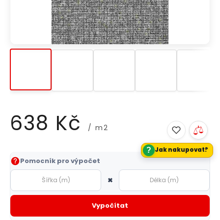
638 Kč
/ m2
?
Jak nakupovat?
Měrná
Pomocník pro výpočet
cena:
×
Vypočítat