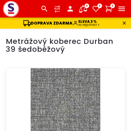
0
0
0
SLEVA 3 %
DOPRAVA ZDARMA
za registraci
Přejít
Metrážový koberec Durban
na
obsah
39 šedobéžový
DOPRAVA ZDARMA