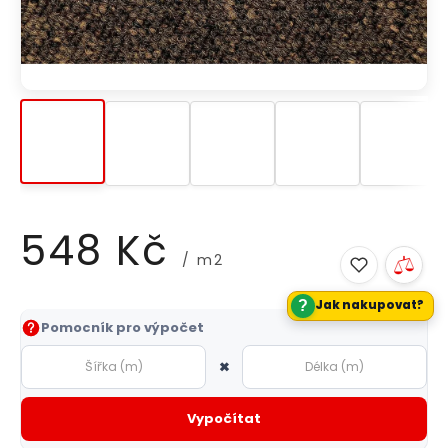
548 Kč
/ m2
?
Jak nakupovat?
Měrná
Pomocník pro výpočet
cena:
×
Vypočítat