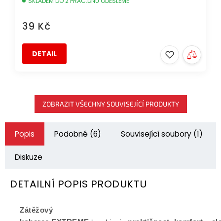
SKLADEM DO 2 PRAC.DNŮ ODEŠLEME
39 Kč
DETAIL
ZOBRAZIT VŠECHNY SOUVISEJÍCÍ PRODUKTY
Popis
Podobné (6)
Související soubory (1)
Diskuze
DETAILNÍ POPIS PRODUKTU
Zátěžový