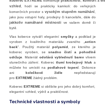
koberec
EXTREME
praktičnost
komfort
el
k
ombinuje
,
a
vzhled
, hodí se prakticky kamkoli: do veřejných
vysokým stupněm namáhání
komerčních prostor s
,
jako jsou vstupní haly, prodejny či kanceláře, dále do
jakkoliv namáhané místnosti
ve vašem domě či
bytě.
Vlas koberce vytváří elegantní
smyčky
a podklad je
vyroben z kvalitního materiálu zvaného „
action
back
". Použitý materiál
polyamid
, ze kterého je
koberec vyroben, se
snadno čistí a pohodlně
udržuje
. Materiál
odolává vyblednutí barev
vlivem
slunečního záření. Koberec
tlumí kročejový hluk
a
můžete ho umístit na
podlahové topení
. Dokonce
ani
kolečkové
židle
nepředstavují
pro
EXTREME
žádný problém.
Koberec
EXTREME
si oblíbíte pro jeho dobrý komfort,
elegantní vzhled, výdrž a praktičnost.
Technické vlastnosti a symboly