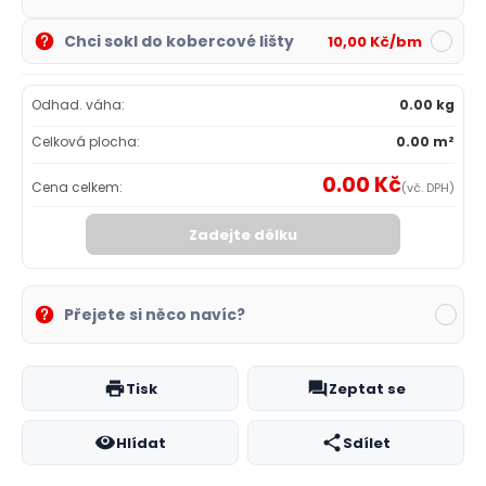
Chci sokl do kobercové lišty
10,00 Kč/bm
Odhad. váha:
0.00 kg
Celková plocha:
0.00 m²
0.00 Kč
Cena celkem:
(vč. DPH)
Zadejte délku
Přejete si něco navíc?
Tisk
Zeptat se
Hlídat
Sdílet