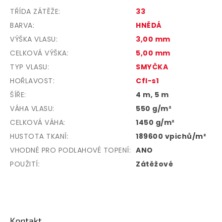
TŘÍDA ZÁTĚŽE
:
33
BARVA
:
HNĚDÁ
VÝŠKA VLASU
:
3,00 mm
CELKOVÁ VÝŠKA
:
5,00 mm
TYP VLASU
:
SMYČKA
HOŘLAVOST
:
Cfl-s1
ŠÍŘE
:
4 m, 5 m
VÁHA VLASU
:
550 g/m²
CELKOVÁ VÁHA
:
1450 g/m²
HUSTOTA TKANÍ
:
189600 vpichů/m²
VHODNÉ PRO PODLAHOVÉ TOPENÍ
:
ANO
POUŽITÍ
:
Zátěžové
Z
á
p
Kontakt