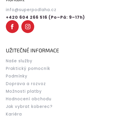
a
t
info
@
superpodlaha.cz
í
+420 604 266 516 (Po–Pá: 9–17h)
UŽITEČNÉ INFORMACE
Naše služby
Praktický pomocník
Podmínky
Doprava a rozvoz
Možnosti platby
Hodnocení obchodu
Jak vybrat koberec?
Kariéra