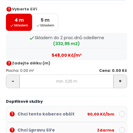
Vyberte šíři
4 m
5 m
Skladem
Skladem
Skladem do 2 prac.dnů odešleme
(332,95 m2)
548,00 Kč/m²
Zadejte délku (m)
Plocha: 0.00 m²
Cena: 0.00 Kč
-
+
Doplňkové služby
Chci tento koberec obšít
90,00 Kč/bm
Chci úpravu šíře
Zdarma