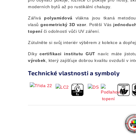
moderních bytů až po rustikální chalupy.
Zářivá
polyamidová
vlákna jsou tkaná metodo
vlasů
geometrický 3D vzor
. Potěší Vás
jednoduch
topení
či odolností vůči UV záření.
Zútulněte si svůj interiér výběrem z kolekce a dopřejt
Díky
certifikaci institutu GUT
navíc máte jistot
výrobek
, který zajišťuje dobrou kvalitu ovzduší v int
Technické vlastnosti a symboly