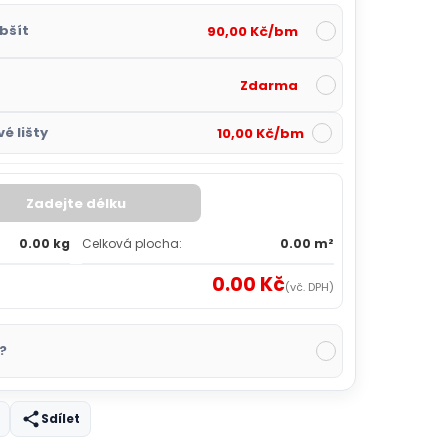
bšít
90,00 Kč/bm
Zdarma
é lišty
10,00 Kč/bm
Zadejte délku
0.00 kg
Celková plocha:
0.00 m²
0.00 Kč
(vč. DPH)
?
Sdílet