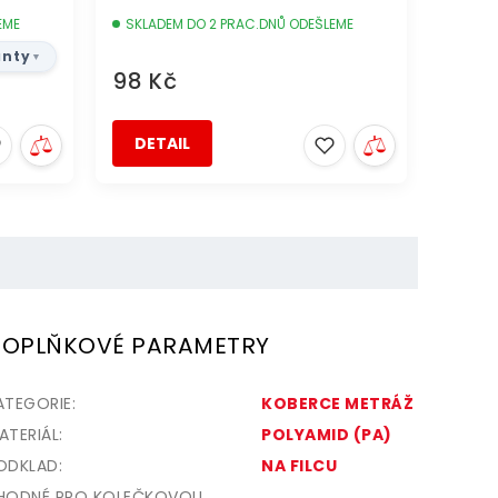
EME
SKLADEM DO 2 PRAC.DNŮ ODEŠLEME
anty
98 Kč
DETAIL
OPLŇKOVÉ PARAMETRY
ATEGORIE
:
KOBERCE METRÁŽ
ATERIÁL
:
POLYAMID (PA)
ODKLAD
:
NA FILCU
HODNÉ PRO KOLEČKOVOU