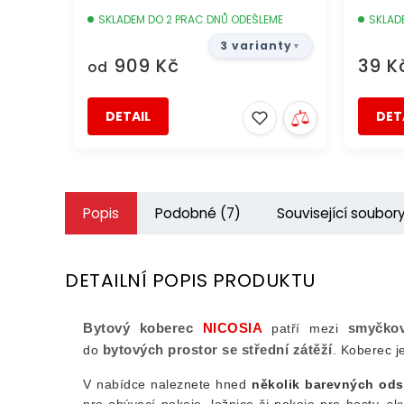
SKLADEM DO 2 PRAC.DNŮ ODEŠLEME
SKLAD
3 varianty
909 Kč
39 K
od
DETAIL
DET
Popis
Podobné (7)
Související soubory
DETAILNÍ POPIS PRODUKTU
Bytový koberec
NICOSIA
smyčko
patří mezi
bytových prostor se střední zátěží
do
. Koberec j
V nabídce naleznete hned
několik barevných ods
pro obývací pokoje, ložnice či pokoje pro hosty, s