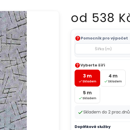
od
538 K
Měrná
Pomocník pro výpočet
cena:
Vyberte šíři
3 m
4 m
Skladem
Skladem
5 m
Skladem
Skladem do 2 prac.dn
Doplňkové služby