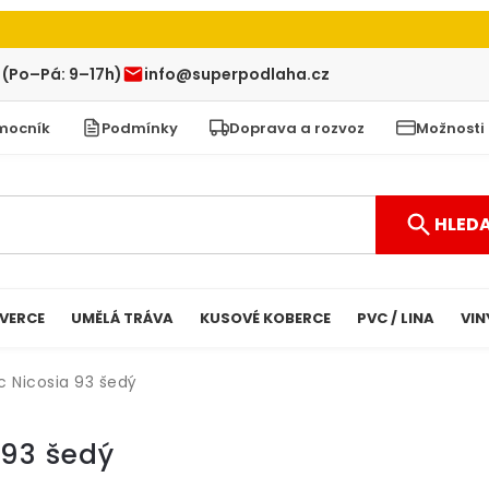
 (Po–Pá: 9–17h)
info@superpodlaha.cz
mocník
Podmínky
Doprava a rozvoz
Možnosti
HLED
VERCE
UMĚLÁ TRÁVA
KUSOVÉ KOBERCE
PVC / LINA
VIN
 Nicosia 93 šedý
 93 šedý