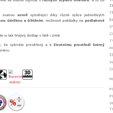
ŽI
T
u zvanou
scroll
vytvářející díky různé výšce jednotlivých
B
ou údržbou a čištěním
, možností pokládky na
podlahové
V
C
e si tak hřejivý došlap v létě i zimě.
T
u, že vybíráte prověřený a k
životnímu prostředí šetrný
H
eriéru.
Š
V
C
H
P
P
V
T