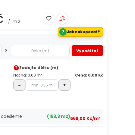
č
/ m2
?
Jak nakupovat?
×
Vypočítat
Zadejte délku (m)
Plocha: 0.00 m²
Cena: 0.00 Kč
-
+
ů odešleme
(163,3 m2)
568,00 Kč/m²