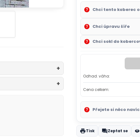
Chci tento koberec o
Chci úpravu šíře
Chci sokl do kobercov
Odhad. váha:
Cena celkem:
Přejete si něco navíc
Tisk
Zeptat se