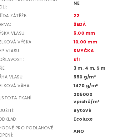
NE
DLI
:
ŘÍDA ZÁTĚŽE
:
22
ARVA
:
ŠEDÁ
ÝŠKA VLASU
:
6,00 mm
ELKOVÁ VÝŠKA
:
10,00 mm
YP VLASU
:
SMYČKA
OŘLAVOST
:
Efl
ÍŘE
:
3 m, 4 m, 5 m
ÁHA VLASU
:
550 g/m²
ELKOVÁ VÁHA
:
1470 g/m²
205000
USTOTA TKANÍ
:
vpichů/m²
OUŽITÍ
:
Bytové
ODKLAD
:
Ecoluxe
HODNÉ PRO PODLAHOVÉ
ANO
OPENÍ
: