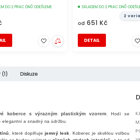
EM DO 2 PRAC.DNŮ ODEŠLEME
SKLADEM DO 2 PRAC.DNŮ ODEŠL
2 vari
č
651 Kč
od
AIL
DETAIL
 (1)
Diskuze
D
K
vé koberce s výrazným plastickým vzorem
. Hodí se
e elegantní a snadný na údržbu.
M
P
tínů
, které doplňuje
jemný lesk
. Koberec je skvělou volbou
V
kvěle se budou vyjímat v
různých stylech interiérů
, a to od