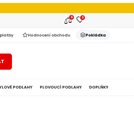
0
0
 platby
Hodnocení obchodu
Pokládka
AT
YLOVÉ PODLAHY
PLOVOUCÍ PODLAHY
DOPLŇKY