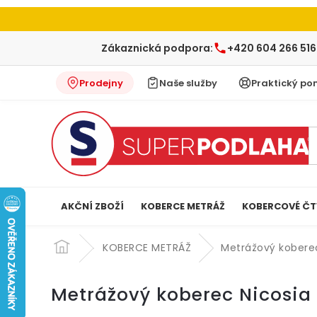
Zákaznická podpora:
+420 604 266 516
Prodejny
Naše služby
Praktický po
AKČNÍ ZBOŽÍ
KOBERCE METRÁŽ
KOBERCOVÉ ČT
Přejít
na
KOBERCE METRÁŽ
Metrážový koberec
obsah
Metrážový koberec Nicosia