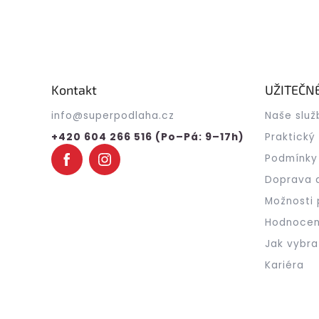
Z
á
p
a
Kontakt
UŽITEČN
t
info
@
superpodlaha.cz
Naše služ
í
+420 604 266 516 (Po–Pá: 9–17h)
Praktický
Podmínky
Doprava 
Možnosti 
Hodnocen
Jak vybra
Kariéra