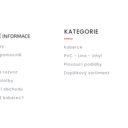
KATEGORIE
É INFORMACE
by
Koberce
 pomocník
PVC - Lina - Vinyl
Plovoucí podlahy
a rozvoz
Doplňkový sortiment
platby
í obchodu
t koberec?