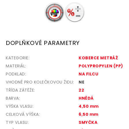
DOPLŇKOVÉ PARAMETRY
KATEGORIE
:
KOBERCE METRÁŽ
MATERIÁL
:
POLYPROPYLEN (PP)
PODKLAD
:
NA FILCU
VHODNÉ PRO KOLEČKOVOU ŽIDLI
:
NE
TŘÍDA ZÁTĚŽE
:
22
BARVA
:
HNĚDÁ
VÝŠKA VLASU
:
4,50 mm
CELKOVÁ VÝŠKA
:
6,50 mm
TYP VLASU
:
SMYČKA