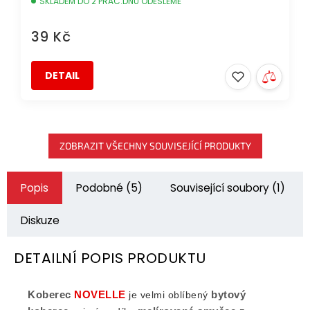
SKLADEM DO 2 PRAC.DNŮ ODEŠLEME
39 Kč
DETAIL
ZOBRAZIT VŠECHNY SOUVISEJÍCÍ PRODUKTY
Popis
Podobné (5)
Související soubory (1)
Diskuze
DETAILNÍ POPIS PRODUKTU
Koberec
NOVELLE
bytový
je velmi oblíbený