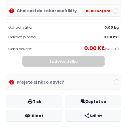
Chci sokl do kobercové lišty
10,00 Kč/bm
Odhad. váha:
0.00 kg
Celková plocha:
0.00 m²
0.00 Kč
Cena celkem:
(vč. DPH)
Zadejte délku
Přejete si něco navíc?
Tisk
Zeptat se
Hlídat
Sdílet