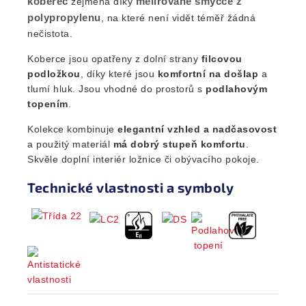
koberec
melírované smyčce z
zejména díky
polypropylenu
, na které není vidět téměř žádná
nečistota.
Koberce jsou opatřeny z dolní strany
filcovou
podložkou
, díky které jsou
komfortní na došlap
a
tlumí hluk. Jsou vhodné do prostorů s
podlahovým
topením
.
Kolekce kombinuje
elegantní vzhled a nadčasovost
a použitý materiál
má dobrý stupeň komfortu
.
Skvěle doplní interiér ložnice či obývacího pokoje.
Technické vlastnosti a symboly