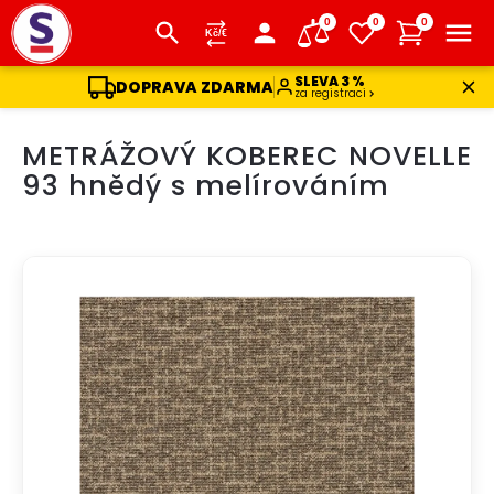
0
0
0
SLEVA 3 %
DOPRAVA ZDARMA
za registraci
Přejít
METRÁŽOVÝ KOBEREC NOVELLE
na
obsah
93 hnědý s melírováním
TIP
DOPRAVA ZDARMA