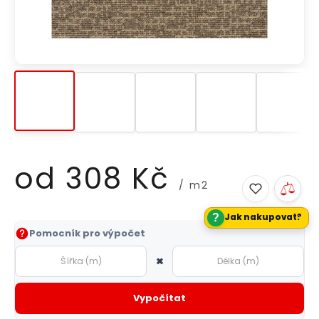
od
308 Kč
/ m2
?
Jak nakupovat?
Měrná
Pomocník pro výpočet
cena:
×
Vypočítat