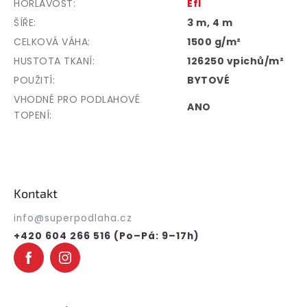
HOŘLAVOST
:
Efl
ŠÍŘE
:
3 m, 4 m
CELKOVÁ VÁHA
:
1500 g/m²
HUSTOTA TKANÍ
:
126250 vpichů/m²
POUŽITÍ
:
BYTOVÉ
VHODNÉ PRO PODLAHOVÉ
ANO
TOPENÍ
:
Z
á
p
Kontakt
a
t
info
@
superpodlaha.cz
í
+420 604 266 516 (Po–Pá: 9–17h)