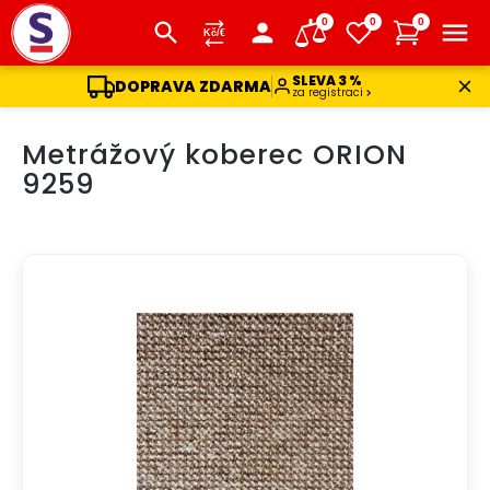
0
0
0
SLEVA 3 %
DOPRAVA ZDARMA
za registraci
Přejít
Metrážový koberec ORION
na
obsah
9259
DOPRAVA ZDARMA