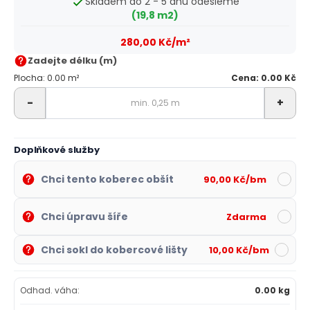
Skladem do 2 - 5 dnů odešleme
(19,8 m2)
280,00 Kč/m²
Zadejte délku (m)
Plocha: 0.00 m²
Cena: 0.00 Kč
-
+
Doplňkové služby
Chci tento koberec obšít
90,00 Kč/bm
Chci úpravu šíře
Zdarma
Chci sokl do kobercové lišty
10,00 Kč/bm
Odhad. váha:
0.00 kg