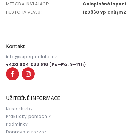
METODA INSTALACE
:
Celoplošné lepení
HUSTOTA VLASU
:
120960 vpichů/m2
Z
á
p
Kontakt
a
t
info
@
superpodlaha.cz
í
+420 604 266 516 (Po–Pá: 9–17h)
UŽITEČNÉ INFORMACE
Naše služby
Praktický pomocník
Podmínky
Doprava a rozvoz