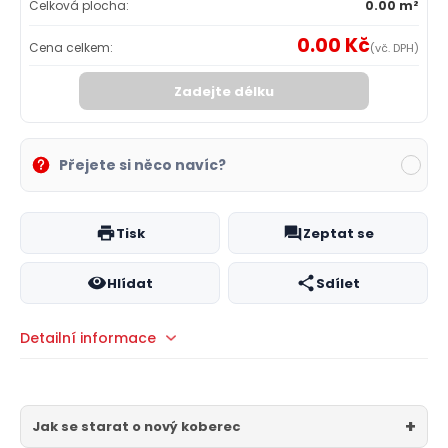
Celková plocha:
0.00 m²
0.00 Kč
Cena celkem:
(vč. DPH)
Zadejte délku
Přejete si něco navíc?
Tisk
Zeptat se
Hlídat
Sdílet
Detailní informace
Jak se starat o nový koberec