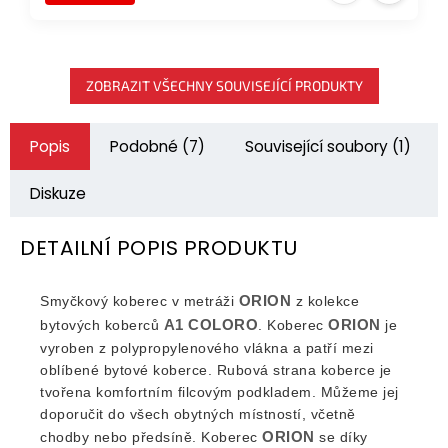
ZOBRAZIT VŠECHNY SOUVISEJÍCÍ PRODUKTY
Popis
Podobné (7)
Související soubory (1)
Diskuze
DETAILNÍ POPIS PRODUKTU
ORION
Smyčkový koberec v metráži
z kolekce
A1 COLORO
ORION
bytových koberců
. Koberec
je
vyroben z polypropylenového vlákna a patří mezi
oblíbené bytové koberce. Rubová strana koberce je
tvořena komfortním filcovým podkladem. Můžeme jej
doporučit do všech obytných místností, včetně
ORION
chodby nebo předsíně. Koberec
se díky