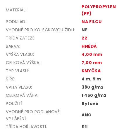
POLYPROPYLEN
MATERIÁL
:
(PP)
PODKLAD
:
NA FILCU
VHODNÉ PRO KOLEČKOVOU ŽIDLI
:
NE
TŘÍDA ZÁTĚŽE
:
22
BARVA
:
HNĚDÁ
VÝŠKA VLASU
:
4,00 mm
CELKOVÁ VÝŠKA
:
7,00 mm
TYP VLASU
:
SMYČKA
ŠÍŘE
:
4 m, 5 m
VÁHA VLASU
:
380 g/m2
CELKOVÁ VÁHA
:
1 450 g/m2
POUŽITÍ
:
Bytové
VHODNÉ PRO PODLAHOVÉ
ANO
VYTÁPĚNÍ
:
TŘÍDA HOŘLAVOSTI
:
Efl