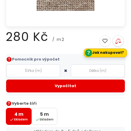
280 Kč
/ m2
?
Jak nakupovat?
Měrná
Pomocník pro výpočet
cena:
×
Vypočítat
Vyberte šíři
4 m
5 m
Skladem
Skladem