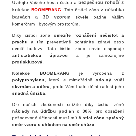
bezpečnou rohoží z
Uvítejte Vašeho hosta čistou a
kolekce
několika
BOOMERANG
. Tato čistící zóna v
barvách a 3D vzore
m skvěle padne Vašim
komerčním i bytovým prostorům.
Díky čistící zóně
omezíte roznášení nečistot a
prachu
a tím preventivně ochráníte zdraví osob
uvnitř budovy. Tato čistící zóna navíc disponuje
antistatickou úpravou
a je samozřejmě
protiskluzová
.
Kolekce BOOMERANG
je vyrobena z
polypropylenu
, který je mimořádně
odolný vůči
skvrnám a oděru
, proto Vám bude dělat radost jeho
snadná údržba
.
Dle našich zkušeností snížíte díky čistící zóně
náklady na údržbu podlah o 30%
. p
ro dosažení
požadované účinnosti musí mít
čisticí zóna
správný
směr vzoru s ohledem na směr chůze
.