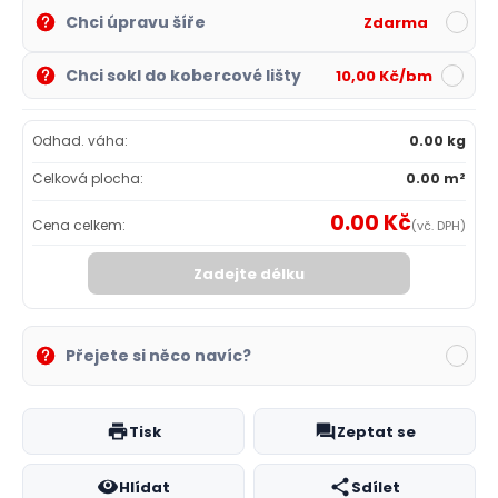
Chci úpravu šíře
Zdarma
Chci sokl do kobercové lišty
10,00 Kč/bm
Odhad. váha:
0.00 kg
Celková plocha:
0.00 m²
0.00 Kč
Cena celkem:
(vč. DPH)
Zadejte délku
Přejete si něco navíc?
Tisk
Zeptat se
Hlídat
Sdílet