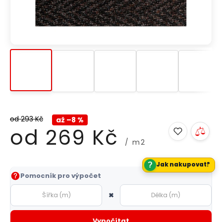
od 293 Kč
až –8 %
od
269 Kč
/ m2
?
Jak nakupovat?
Měrná
Pomocník pro výpočet
cena:
×
Vypočítat