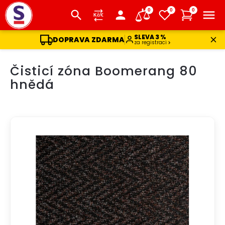
0
0
0
SLEVA 3 %
DOPRAVA ZDARMA
za registraci
Přejít
Čisticí zóna Boomerang 80
na
obsah
hnědá
AKCE
DOPRAVA ZDARMA