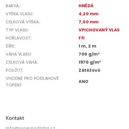
BARVA
:
HNĚDÁ
VÝŠKA VLASU
:
4,20 mm
CELKOVÁ VÝŠKA
:
7,00 mm
TYP VLASU
:
VPICHOVANÝ VLAS
HOŘLAVOST
:
Ffl
ŠÍŘE
:
1 m, 2 m
VÁHA VLASU
:
700 g/m²
CELKOVÁ VÁHA
:
1970 g/m²
POUŽITÍ
:
Zátěžové
VHODNÉ PRO PODLAHOVÉ
ANO
TOPENÍ
:
Z
á
p
Kontakt
a
t
info
@
superpodlaha.cz