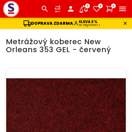
0
0
0
SLEVA 3 %
DOPRAVA ZDARMA
za registraci
Přejít
Metrážový koberec New
na
obsah
Orleans 353 GEL - červený
DOPRAVA ZDARMA