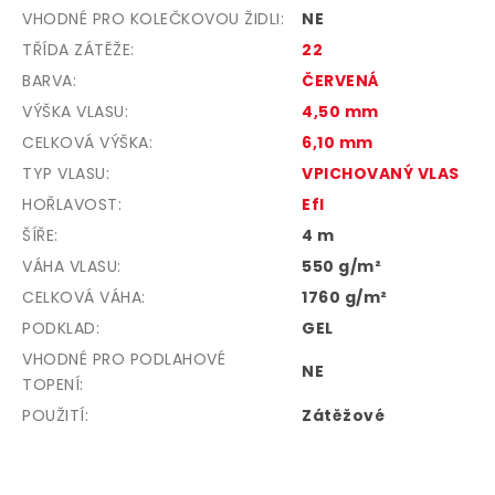
VHODNÉ PRO KOLEČKOVOU ŽIDLI
:
NE
TŘÍDA ZÁTĚŽE
:
22
BARVA
:
ČERVENÁ
VÝŠKA VLASU
:
4,50 mm
CELKOVÁ VÝŠKA
:
6,10 mm
TYP VLASU
:
VPICHOVANÝ VLAS
HOŘLAVOST
:
Efl
ŠÍŘE
:
4 m
VÁHA VLASU
:
550 g/m²
CELKOVÁ VÁHA
:
1760 g/m²
PODKLAD
:
GEL
VHODNÉ PRO PODLAHOVÉ
NE
TOPENÍ
:
POUŽITÍ
:
Zátěžové
Z