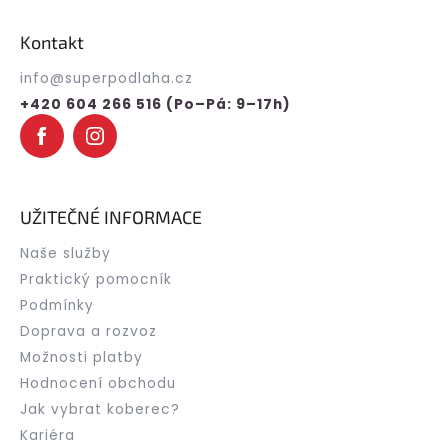
á
p
Kontakt
a
t
info
@
superpodlaha.cz
í
+420 604 266 516 (Po–Pá: 9–17h)
UŽITEČNÉ INFORMACE
Naše služby
Praktický pomocník
Podmínky
Doprava a rozvoz
Možnosti platby
Hodnocení obchodu
Jak vybrat koberec?
Kariéra