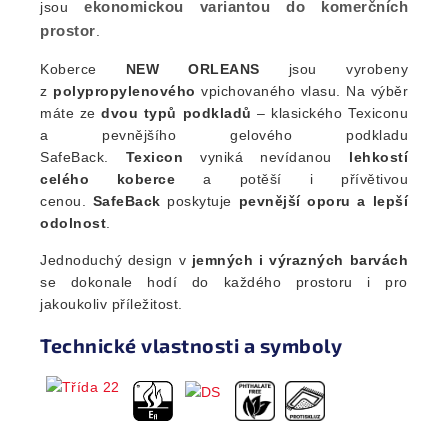
ekonomickou variantou do komerčních
jsou
prostor
.
Koberce
NEW ORLEANS
jsou vyrobeny
z
polypropylenového
vpichovaného vlasu. Na výběr
máte ze
dvou typů podkladů
– klasického Texiconu
a pevnějšího gelového podkladu
SafeBack.
Texicon
vyniká nevídanou
lehkostí
celého koberce
a potěší i přívětivou
cenou.
SafeBack
poskytuje
pevnější oporu a lepší
odolnost
.
Jednoduchý design v
jemných i výrazných barvách
se dokonale hodí do každého prostoru i pro
jakoukoliv příležitost.
Technické vlastnosti a symboly