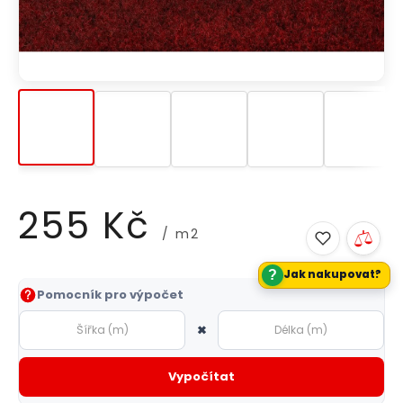
255 Kč
/ m2
?
Jak nakupovat?
Měrná
Pomocník pro výpočet
cena:
×
Vypočítat