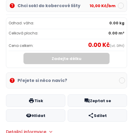
Chci sokl do kobercové lišty
10,00 Kč/bm
Odhad. váha:
0.00 kg
Celková plocha:
0.00 m²
0.00 Kč
Cena celkem:
(vč. DPH)
Zadejte délku
Přejete si něco navíc?
Tisk
Zeptat se
Hlídat
Sdílet
Detailní informace